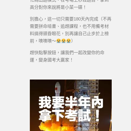
高分對你來說將是小菜一碟！
別擔心，這一切只需要180天內完成（不再
需要拼命啃書、追趕課程，也不用備考材
料搞得頭昏眼花，別再讓自己止步於上榜
前，噢噢噢～
）
趕快點擊按鈕，讓我們一起改變你的命
運，變身國考大贏家！