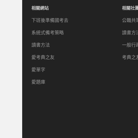
相關網站
相關社
下班後準備國考去
公職共
系統式備考策略
讀書方
讀書方法
一般行
愛考典之友
考典之
愛單字
愛題庫