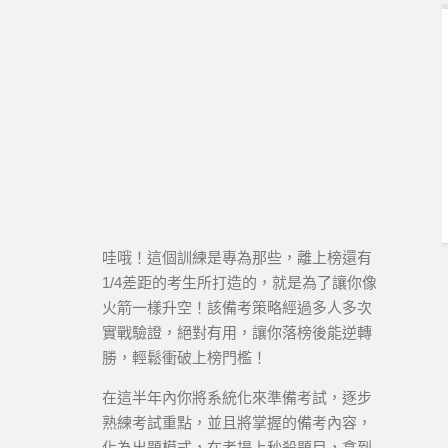
哇哦！這個訓練是專為那些，離上榜還有
1/4差距的考生所打造的，就是為了讓你像
火箭一樣升空！該備考策略經過多人多次
實戰驗證，絕對有用，讓你落榜後能逆轉
勝，輕鬆衝破上榜門檻！
在這半年內你將系統化來準備考試，逐步
熟練考試重點，並且將掌握的備考內容，
化為出題模式，在考場上秒殺題目，拿到