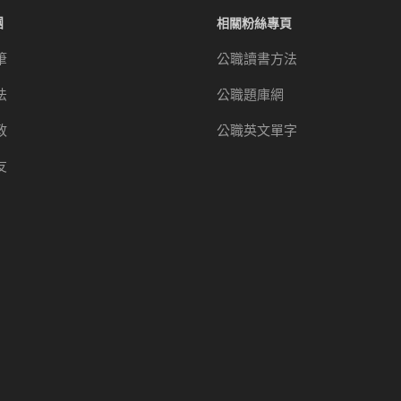
團
相關粉絲專頁
筆
公職讀書方法
法
公職題庫網
政
公職英文單字
友