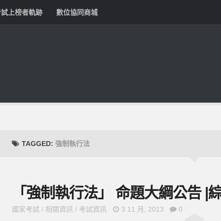
考試上榜者軌跡
數位協同商城
TAGGED:
強制執行法
「強制執行法」 命題大綱公告 |
國家考試
/
相關資訊
/
考試資訊
3 11 月, 2013
0