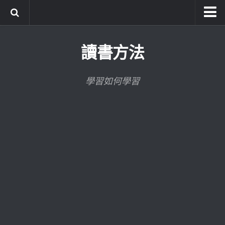
系統式讀書方法影音課程
讀書方法
公職考試輔導計畫
公職考試上榜者軌跡
學習如何學習
數位協同商城