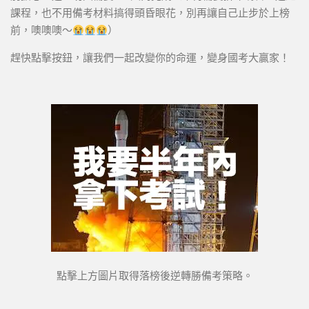
課程，也不用備考材料搞得頭昏眼花，別再讓自己止步於上榜
前，噢噢噢～
）
趕快點擊按鈕，讓我們一起改變你的命運，變身國考大贏家！
點擊上方圖片取得落榜後逆轉勝備考策略。