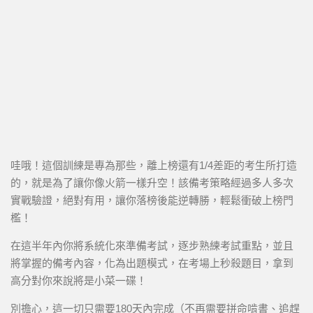
哇哦！這個訓練是專為那些，離上榜還有1/4差距的考生所打造
的，就是為了讓你像火箭一樣升空！該備考策略經過多人多次
實戰驗證，絕對有用，讓你落榜後能逆轉勝，輕鬆衝破上榜門
檻！
在這半年內你將系統化來準備考試，逐步熟練考試重點，並且
將掌握的備考內容，化為出題模式，在考場上秒殺題目，拿到
高分對你來說將是小菜一碟！
別擔心，這一切只需要180天內完成（不再需要拼命啃書、追趕