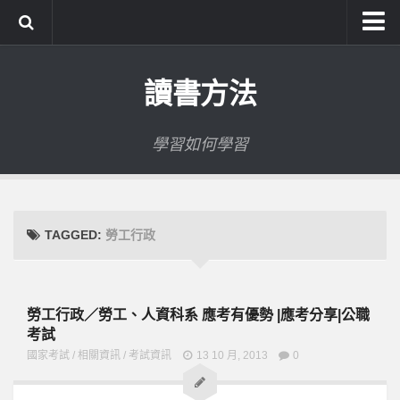
系統式讀書方法影音課程
讀書方法
公職考試輔導計畫
公職考試上榜者軌跡
學習如何學習
數位協同商城
TAGGED:
勞工行政
勞工行政／勞工、人資科系 應考有優勢 |應考分享|公職
考試
國家考試
/
相關資訊
/
考試資訊
13 10 月, 2013
0