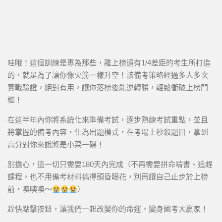
哇哦！這個訓練是專為那些，離上榜還有1/4差距的考生所打造
的，就是為了讓你像火箭一樣升空！該備考策略經過多人多次
實戰驗證，絕對有用，讓你落榜後能逆轉勝，輕鬆衝破上榜門
檻！
在這半年內你將系統化來準備考試，逐步熟練考試重點，並且
將掌握的備考內容，化為出題模式，在考場上秒殺題目，拿到
高分對你來說將是小菜一碟！
別擔心，這一切只需要180天內完成（不再需要拼命啃書、追趕
課程，也不用備考材料搞得頭昏眼花，別再讓自己止步於上榜
前，噢噢噢～
）
趕快點擊按鈕，讓我們一起改變你的命運，變身國考大贏家！