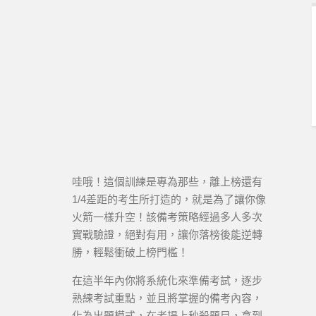
哇哦！這個訓練是專為那些，離上榜還有
1/4差距的考生所打造的，就是為了讓你像
火箭一樣升空！該備考策略經過多人多次
實戰驗證，絕對有用，讓你落榜後能逆轉
勝，輕鬆衝破上榜門檻！
在這半年內你將系統化來準備考試，逐步
熟練考試重點，並且將掌握的備考內容，
化為出題模式，在考場上秒殺題目，拿到