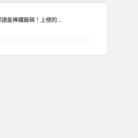
證能捧鐵飯碗！上榜的...