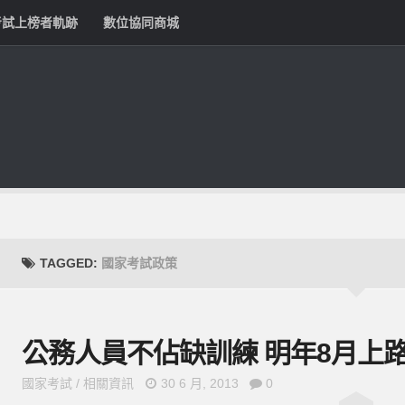
考試上榜者軌跡
數位協同商城
TAGGED:
國家考試政策
公務人員不佔缺訓練 明年8月上
國家考試
/
相關資訊
30 6 月, 2013
0