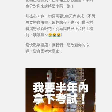
高分對你來說將是小菜一碟！
別擔心，這一切只需要180天內完成（不再
需要拼命啃書、追趕課程，也不用備考材
料搞得頭昏眼花，別再讓自己止步於上榜
前，噢噢噢～
）
趕快點擊按鈕，讓我們一起改變你的命
運，變身國考大贏家！