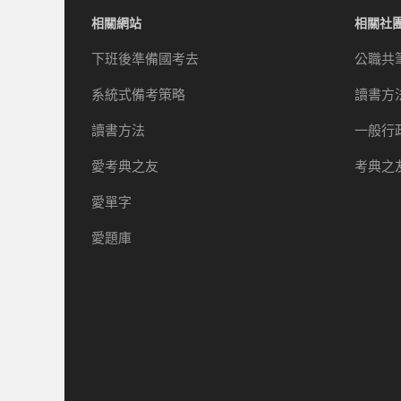
相關網站
相關社
下班後準備國考去
公職共
系統式備考策略
讀書方
讀書方法
一般行
愛考典之友
考典之
愛單字
愛題庫