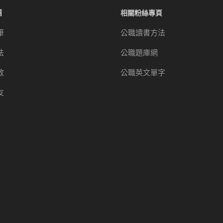
團
相關粉絲專頁
筆
公職讀書方法
法
公職題庫網
政
公職英文單字
友