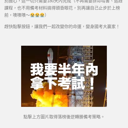
別擔心，這一切只需要180天內完成（不再需要拼命啃書、追趕
課程，也不用備考材料搞得頭昏眼花，別再讓自己止步於上榜
前，噢噢噢～
）
趕快點擊按鈕，讓我們一起改變你的命運，變身國考大贏家！
點擊上方圖片取得落榜後逆轉勝備考策略。