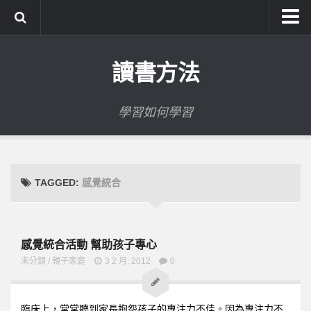
系統式讀書方法影音課程
讀書方法
公職考試輔導計畫
公職考試上榜者軌跡
學習如何學習
數位協同商城
TAGGED:
感覺統合
感覺統合活動 幫助孩子專心
未分類
/
親子家庭
3 2 月, 2012
0
臨床上，常常聽到家長抱怨孩子的專注力不佳。因為專注力不