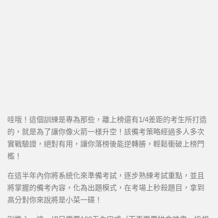
哇哦！這個訓練是專為那些，離上榜還有1/4差距的考生所打造
的，就是為了讓你像火箭一樣升空！該備考策略經過多人多次
實戰驗證，絕對有用，讓你落榜後能逆轉勝，輕鬆衝破上榜門
檻！
在這半年內你將系統化來準備考試，逐步熟練考試重點，並且
將掌握的備考內容，化為出題模式，在考場上秒殺題目，拿到
高分對你來說將是小菜一碟！