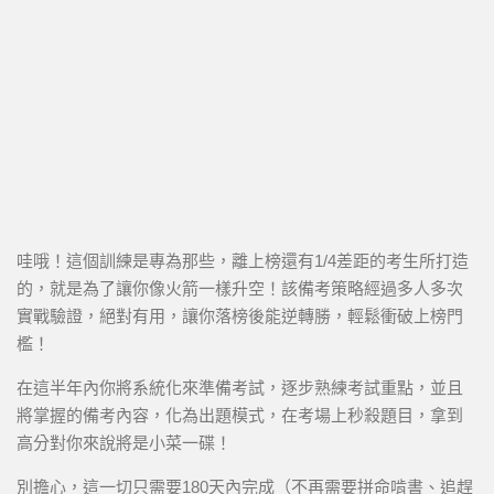
哇哦！這個訓練是專為那些，離上榜還有1/4差距的考生所打造
的，就是為了讓你像火箭一樣升空！該備考策略經過多人多次
實戰驗證，絕對有用，讓你落榜後能逆轉勝，輕鬆衝破上榜門
檻！
在這半年內你將系統化來準備考試，逐步熟練考試重點，並且
將掌握的備考內容，化為出題模式，在考場上秒殺題目，拿到
高分對你來說將是小菜一碟！
別擔心，這一切只需要180天內完成（不再需要拼命啃書、追趕