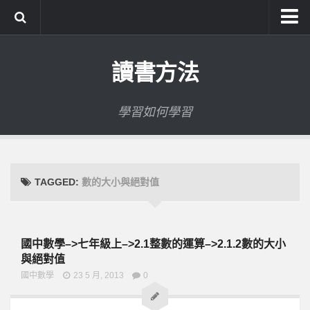
系統式讀書方法影音課程
讀書方法
公職考試輔導計畫
公職考試上榜者軌跡
學習如何學習
數位協同商城
TAGGED:
數的大小與絕對值
國中數學–>七年級上–>2.1整數的運算–>2.1.2數的大小
與絕對值
國中數學
23 5 月, 2013
0