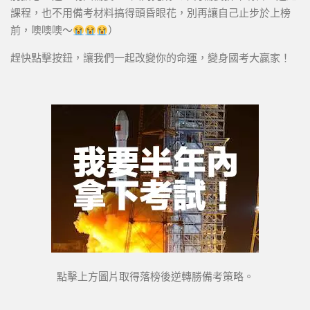
課程，也不用備考材料搞得頭昏眼花，別再讓自己止步於上榜
前，噢噢噢～
）
趕快點擊按鈕，讓我們一起改變你的命運，變身國考大贏家！
點擊上方圖片取得落榜後逆轉勝備考策略。