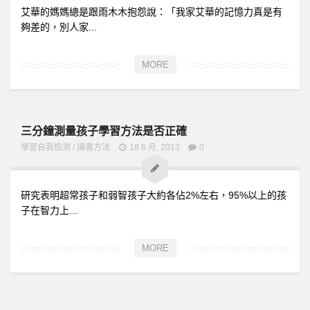
艾華的媽媽總是跟雨木木抱怨說：「我家艾華的記憶力真是有
夠差的，別人家...
MORE
三分鐘測量孩子學習方法是否正確
學習自我檢測
/
讀書方法
18 6 月, 2013
0
研究表明超常孩子和弱智孩子大約各佔2%左右，95%以上的孩
子在智力上...
MORE