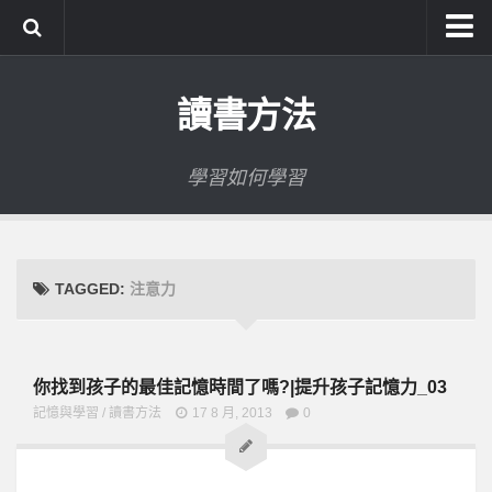
系統式讀書方法影音課程
讀書方法
公職考試輔導計畫
公職考試上榜者軌跡
學習如何學習
數位協同商城
TAGGED:
注意力
你找到孩子的最佳記憶時間了嗎?|提升孩子記憶力_03
記憶與學習
/
讀書方法
17 8 月, 2013
0