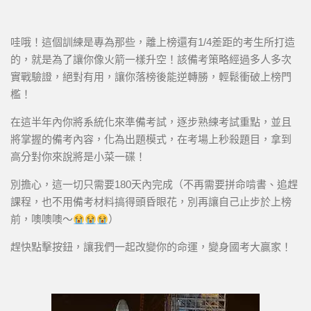
哇哦！這個訓練是專為那些，離上榜還有1/4差距的考生所打造
的，就是為了讓你像火箭一樣升空！該備考策略經過多人多次
實戰驗證，絕對有用，讓你落榜後能逆轉勝，輕鬆衝破上榜門
檻！
在這半年內你將系統化來準備考試，逐步熟練考試重點，並且
將掌握的備考內容，化為出題模式，在考場上秒殺題目，拿到
高分對你來說將是小菜一碟！
別擔心，這一切只需要180天內完成（不再需要拼命啃書、追趕
課程，也不用備考材料搞得頭昏眼花，別再讓自己止步於上榜
前，噢噢噢～
）
趕快點擊按鈕，讓我們一起改變你的命運，變身國考大贏家！