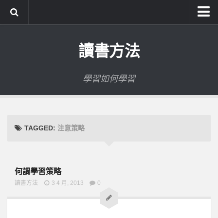
系統式讀書方法影音課程
讀書方法
公職考試輔導計畫
公職考試上榜者軌跡
學習如何學習
數位協同商城
TAGGED:
注意策略
何謂學習策略
讀書方法
3 4 月, 2013
0