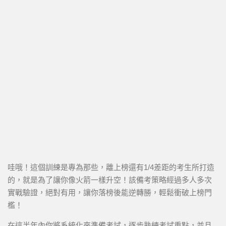
哇哦！這個訓練是專為那些，離上榜還有1/4差距的考生所打造
的，就是為了讓你像火箭一樣升空！該備考策略經過多人多次
實戰驗證，絕對有用，讓你落榜後能逆轉勝，輕鬆衝破上榜門
檻！
在這半年內你將系統化來準備考試，逐步熟練考試重點，並且