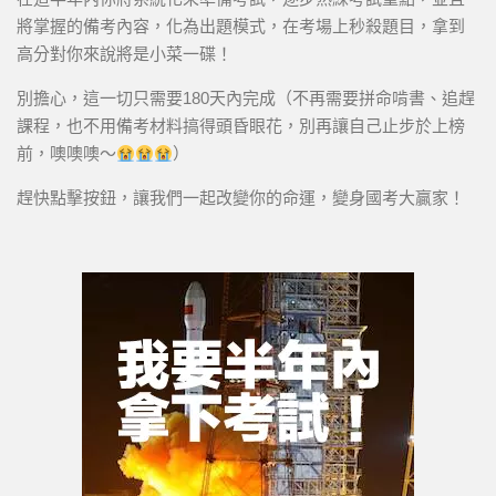
將掌握的備考內容，化為出題模式，在考場上秒殺題目，拿到
高分對你來說將是小菜一碟！
別擔心，這一切只需要180天內完成（不再需要拼命啃書、追趕
課程，也不用備考材料搞得頭昏眼花，別再讓自己止步於上榜
前，噢噢噢～
）
趕快點擊按鈕，讓我們一起改變你的命運，變身國考大贏家！