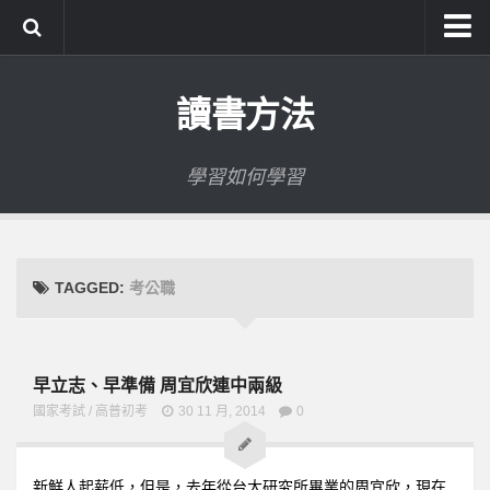
系統式讀書方法影音課程
讀書方法
公職考試輔導計畫
公職考試上榜者軌跡
學習如何學習
數位協同商城
TAGGED:
考公職
早立志、早準備 周宜欣連中兩級
國家考試
/
高普初考
30 11 月, 2014
0
新鮮人起薪低，但是，去年從台大研究所畢業的周宜欣，現在