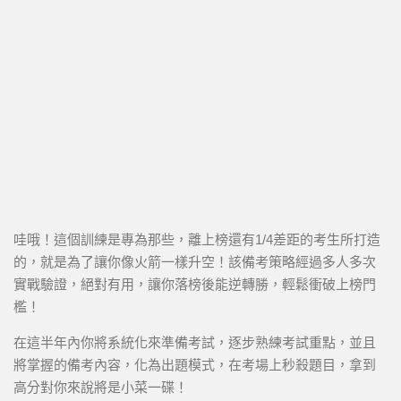
哇哦！這個訓練是專為那些，離上榜還有1/4差距的考生所打造
的，就是為了讓你像火箭一樣升空！該備考策略經過多人多次
實戰驗證，絕對有用，讓你落榜後能逆轉勝，輕鬆衝破上榜門
檻！
在這半年內你將系統化來準備考試，逐步熟練考試重點，並且
將掌握的備考內容，化為出題模式，在考場上秒殺題目，拿到
高分對你來說將是小菜一碟！