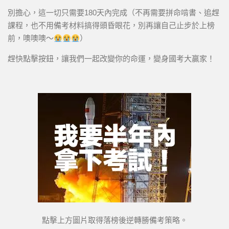
別擔心，這一切只需要180天內完成（不再需要拼命啃書、追趕
課程，也不用備考材料搞得頭昏眼花，別再讓自己止步於上榜
前，噢噢噢～
）
趕快點擊按鈕，讓我們一起改變你的命運，變身國考大贏家！
點擊上方圖片取得落榜後逆轉勝備考策略。