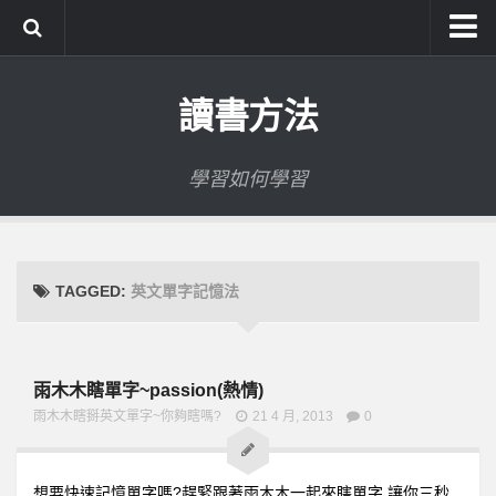
系統式讀書方法影音課程
讀書方法
公職考試輔導計畫
公職考試上榜者軌跡
學習如何學習
數位協同商城
TAGGED:
英文單字記憶法
雨木木瞎單字~passion(熱情)
雨木木瞎掰英文單字~你夠瞎嗎?
21 4 月, 2013
0
想要快速記憶單字嗎?趕緊跟著雨木木一起來瞎單字,讓你三秒