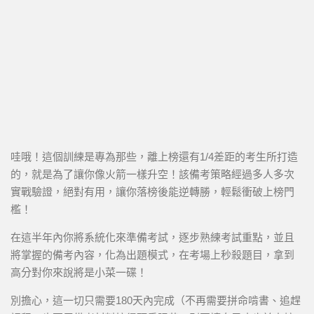
哇哦！這個訓練是專為那些，離上榜還有1/4差距的考生所打造
的，就是為了讓你像火箭一樣升空！該備考策略經過多人多次
實戰驗證，絕對有用，讓你落榜後能逆轉勝，輕鬆衝破上榜門
檻！
在這半年內你將系統化來準備考試，逐步熟練考試重點，並且
將掌握的備考內容，化為出題模式，在考場上秒殺題目，拿到
高分對你來說將是小菜一碟！
別擔心，這一切只需要180天內完成（不再需要拼命啃書、追趕