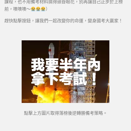
課程，也不用備考材料搞得頭昏眼花，別再讓自己止步於上榜
前，噢噢噢～
）
趕快點擊按鈕，讓我們一起改變你的命運，變身國考大贏家！
點擊上方圖片取得落榜後逆轉勝備考策略。