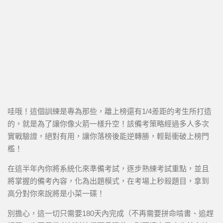
哇哦！這個訓練是專為那些，離上榜還有1/4差距的考生所打造
的，就是為了讓你像火箭一樣升空！該備考策略經過多人多次
實戰驗證，絕對有用，讓你落榜後能逆轉勝，輕鬆衝破上榜門
檻！
在這半年內你將系統化來準備考試，逐步熟練考試重點，並且
將掌握的備考內容，化為出題模式，在考場上秒殺題目，拿到
高分對你來說將是小菜一碟！
別擔心，這一切只需要180天內完成（不再需要拼命啃書、追趕