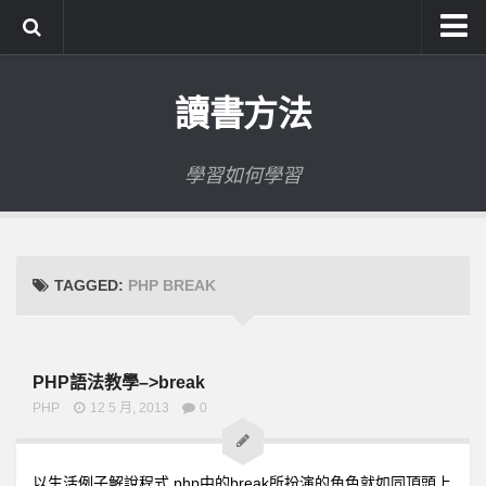
系統式讀書方法影音課程
讀書方法
公職考試輔導計畫
公職考試上榜者軌跡
學習如何學習
數位協同商城
TAGGED:
PHP BREAK
PHP語法教學–>break
PHP
12 5 月, 2013
0
以生活例子解說程式 php中的break所扮演的角色就如同頂頭上