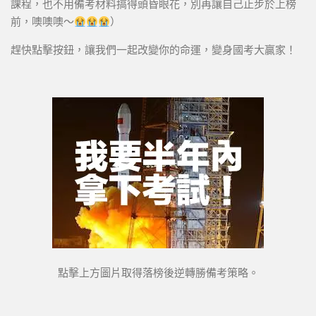
課程，也不用備考材料搞得頭昏眼花，別再讓自己止步於上榜
前，噢噢噢～
）
趕快點擊按鈕，讓我們一起改變你的命運，變身國考大贏家！
點擊上方圖片取得落榜後逆轉勝備考策略。