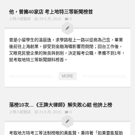
他，曾擁40家店 考上地特三等新聞榜首
上榜人經驗談
28 6 月, 2015
0
曾是小留學生的溫庭逸，求學路程上一路以從商為己念，畢業
後前往上海創業，卻受到金融海嘯影響而倒閉；回台工作後，
又眼見民營企業的無良與剝削，決定報考公職，準備不到1年，
就考取地特三等新聞類科榜首。
MORE
落榜10次…《王牌大律師》解失敗心結 他拚上榜
上榜人經驗談
21 6 月, 2015
0
考取地方特考三等法制榜眼的黃能賢，秉持著「如果要能幫助