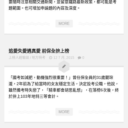
要隨時注意相關交通新聞，並留意鐵路最新政策，都可能是考
題範圍。也可增加申論題的內容及深度。
MORE
追愛失愛遇真愛 前保全拚上榜
上榜人經驗談
/
地方特考
12 7 月, 2015
0
「國考如減肥，動機強烈很重要！」曾任保全員的31歲藺琮
瀧，2年前為了給當時的女友穩定生活，決定投考公職，他說，
雖然備考時失戀了，「騎車都會胡思亂想」，在落榜6次後，終
於拚上103年地特三等會計。
MORE