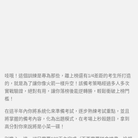
哇哦！這個訓練是專為那些，離上榜還有1/4差距的考生所打造
的，就是為了讓你像火箭一樣升空！該備考策略經過多人多次
實戰驗證，絕對有用，讓你落榜後能逆轉勝，輕鬆衝破上榜門
檻！
在這半年內你將系統化來準備考試，逐步熟練考試重點，並且
將掌握的備考內容，化為出題模式，在考場上秒殺題目，拿到
高分對你來說將是小菜一碟！