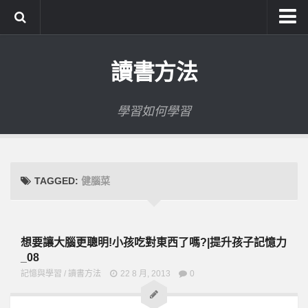
系統式讀書方法影音課程
讀書方法
公職考試輔導計畫
公職考試上榜者軌跡
學習如何學習
數位協同商城
TAGGED:
健腦菜
想要讓大腦更聰明!小孩吃對東西了嗎?|提升孩子記憶力
_08
記憶與學習
/
讀書方法
22 8 月, 2013
0