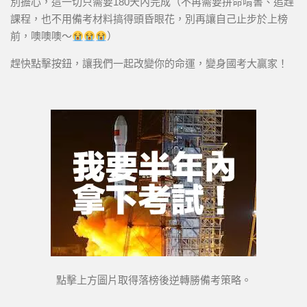
別擔心，這一切只需要180天內完成（不再需要拼命啃書、追趕
課程，也不用備考材料搞得頭昏眼花，別再讓自己止步於上榜
前，噢噢噢～
）
趕快點擊按鈕，讓我們一起改變你的命運，變身國考大贏家！
點擊上方圖片取得落榜後逆轉勝備考策略。