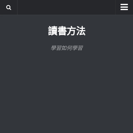
系統式讀書方法影音課程
讀書方法
公職考試輔導計畫
公職考試上榜者軌跡
學習如何學習
數位協同商城