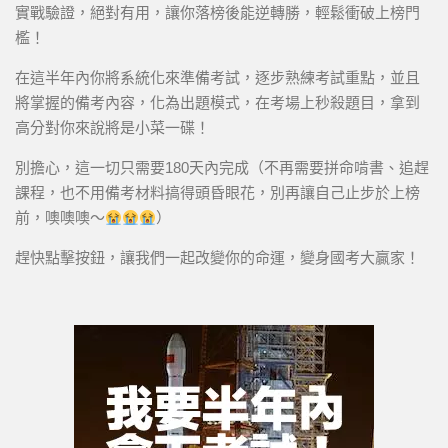
實戰驗證，絕對有用，讓你落榜後能逆轉勝，輕鬆衝破上榜門
檻！
在這半年內你將系統化來準備考試，逐步熟練考試重點，並且
將掌握的備考內容，化為出題模式，在考場上秒殺題目，拿到
高分對你來說將是小菜一碟！
別擔心，這一切只需要180天內完成（不再需要拼命啃書、追趕
課程，也不用備考材料搞得頭昏眼花，別再讓自己止步於上榜
前，噢噢噢～
）
趕快點擊按鈕，讓我們一起改變你的命運，變身國考大贏家！