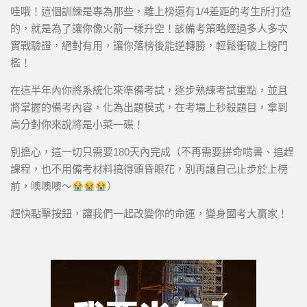
哇哦！這個訓練是專為那些，離上榜還有1/4差距的考生所打造
的，就是為了讓你像火箭一樣升空！該備考策略經過多人多次
實戰驗證，絕對有用，讓你落榜後能逆轉勝，輕鬆衝破上榜門
檻！
在這半年內你將系統化來準備考試，逐步熟練考試重點，並且
將掌握的備考內容，化為出題模式，在考場上秒殺題目，拿到
高分對你來說將是小菜一碟！
別擔心，這一切只需要180天內完成（不再需要拼命啃書、追趕
課程，也不用備考材料搞得頭昏眼花，別再讓自己止步於上榜
前，噢噢噢～
）
趕快點擊按鈕，讓我們一起改變你的命運，變身國考大贏家！