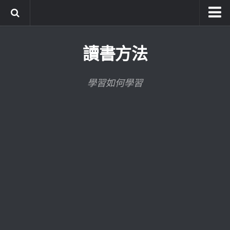
系統式讀書方法影音課程
讀書方法
公職考試輔導計畫
公職考試上榜者軌跡
學習如何學習
數位協同商城