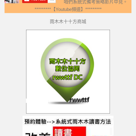
咱們系統式備考策略影片中見。
*********【Youtube頻道】*********
雨木木十十方商城