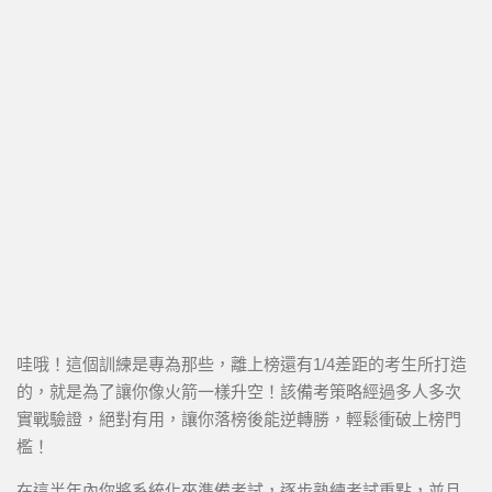
哇哦！這個訓練是專為那些，離上榜還有1/4差距的考生所打造
的，就是為了讓你像火箭一樣升空！該備考策略經過多人多次
實戰驗證，絕對有用，讓你落榜後能逆轉勝，輕鬆衝破上榜門
檻！
在這半年內你將系統化來準備考試，逐步熟練考試重點，並且