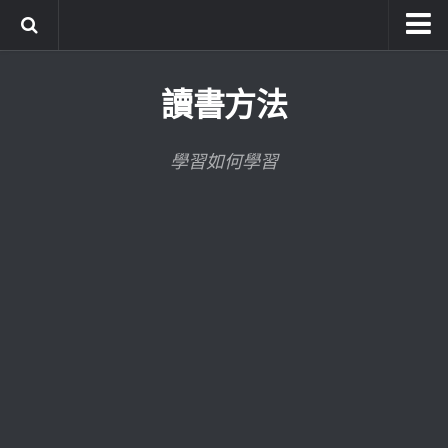
系統式讀書方法影音課程
讀書方法
公職考試輔導計畫
公職考試上榜者軌跡
學習如何學習
數位協同商城