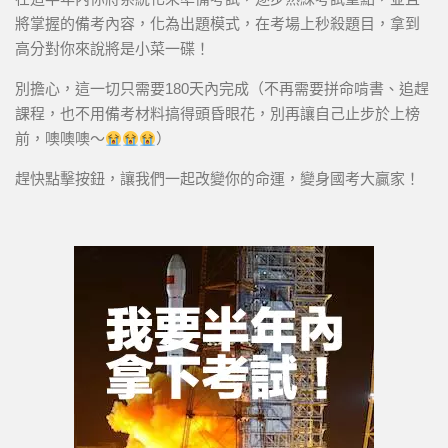
將掌握的備考內容，化為出題模式，在考場上秒殺題目，拿到
高分對你來說將是小菜一碟！
別擔心，這一切只需要180天內完成（不再需要拼命啃書、追趕
課程，也不用備考材料搞得頭昏眼花，別再讓自己止步於上榜
前，噢噢噢～
）
趕快點擊按鈕，讓我們一起改變你的命運，變身國考大贏家！