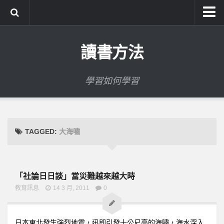
系統式讀書方法影音課程
讀書方法
公職考試輔導計畫
公職考試上榜者軌跡
學習如何學習
數位協同商城
TAGGED:
大海嘯
「社論日日談」當災難越來越大時
教育訊息
14 3 月, 2011
0
日本東北發生強烈地震，迅即引發十公尺高的海嘯，海水深入