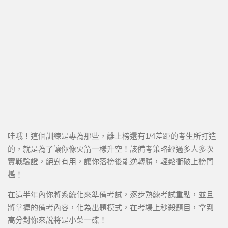
哇哦！這個訓練是專為那些，離上榜還有1/4差距的考生所打造
的，就是為了讓你像火箭一樣升空！該備考策略經過多人多次
實戰驗證，絕對有用，讓你落榜後能逆轉勝，輕鬆衝破上榜門
檻！
在這半年內你將系統化來準備考試，逐步熟練考試重點，並且
將掌握的備考內容，化為出題模式，在考場上秒殺題目，拿到
高分對你來說將是小菜一碟！