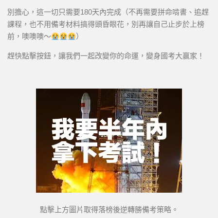
別擔心，這一切只需要180天內完成（不再需要拼命啃書、追趕
課程，也不用備考材料搞得頭昏眼花，別再讓自己止步於上榜
前，噢噢噢～
）
趕快點擊按鈕，讓我們一起改變你的命運，變身國考大贏家！
點擊上方圖片取得落榜後逆轉勝備考策略。