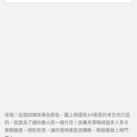
哇哦！這個訓練是專為那些，離上榜還有1/4差距的考生所打造
的，就是為了讓你像火箭一樣升空！該備考策略經過多人多次
實戰驗證，絕對有用，讓你落榜後能逆轉勝，輕鬆衝破上榜門