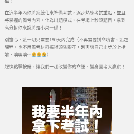
檻！
在這半年內你將系統化來準備考試，逐步熟練考試重點，並且
將掌握的備考內容，化為出題模式，在考場上秒殺題目，拿到
高分對你來說將是小菜一碟！
別擔心，這一切只需要180天內完成（不再需要拼命啃書、追趕
課程，也不用備考材料搞得頭昏眼花，別再讓自己止步於上榜
前，噢噢噢～
）
趕快點擊按鈕，讓我們一起改變你的命運，變身國考大贏家！