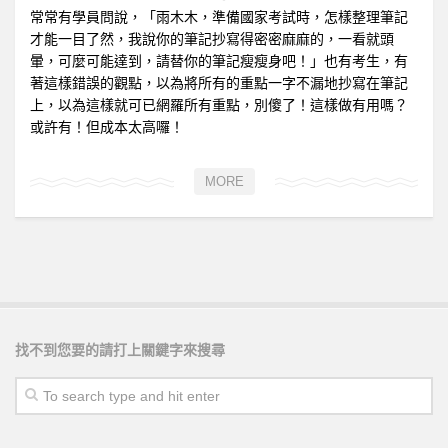
常常有學員問說，「雨木木，準備國家考試時，怎樣整理筆記
才能一目了然，我說你的筆記抄寫得密密麻麻的，一看就頭
暈，可麼可能達到，請替你的筆記瘦瘦身吧！」也有考生，有
著這樣錯誤的觀點，以為將所有的重點一字不漏地抄寫在筆記
上，以為這樣就可已網羅所有重點，別傻了！這樣做有用嗎？
或許有！但成本太高囉！
MORE
找不到您要的請打上關鍵字來搜尋