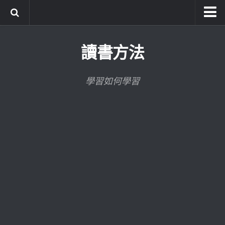
系統式讀書方法影音課程
讀書方法
公職考試輔導計畫
公職考試上榜者軌跡
學習如何學習
數位協同商城