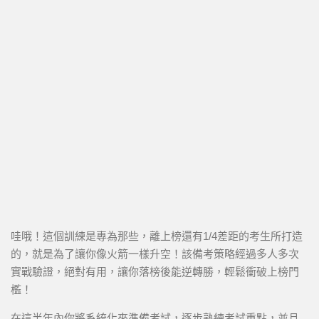
哇哦！這個訓練是專為那些，離上榜還有1/4差距的考生所打造
的，就是為了讓你像火箭一樣升空！該備考策略經過多人多次
實戰驗證，絕對有用，讓你落榜後能逆轉勝，輕鬆衝破上榜門
檻！
在這半年內你將系統化來準備考試，逐步熟練考試重點，並且