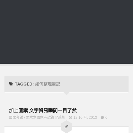
TAGGED:
如何整理筆記
加上圖案 文字資訊瞬間一目了然
國家考試
/
雨木木國家考試複習系統
12 10 月, 2013
0