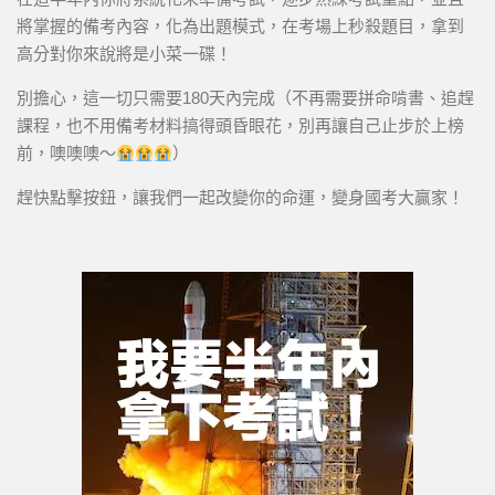
將掌握的備考內容，化為出題模式，在考場上秒殺題目，拿到
高分對你來說將是小菜一碟！
別擔心，這一切只需要180天內完成（不再需要拼命啃書、追趕
課程，也不用備考材料搞得頭昏眼花，別再讓自己止步於上榜
前，噢噢噢～
）
趕快點擊按鈕，讓我們一起改變你的命運，變身國考大贏家！