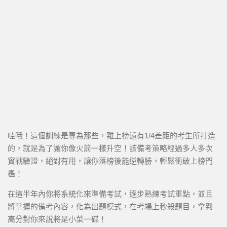
哇哦！這個訓練是專為那些，離上榜還有1/4差距的考生所打造
的，就是為了讓你像火箭一樣升空！該備考策略經過多人多次
實戰驗證，絕對有用，讓你落榜後能逆轉勝，輕鬆衝破上榜門
檻！
在這半年內你將系統化來準備考試，逐步熟練考試重點，並且
將掌握的備考內容，化為出題模式，在考場上秒殺題目，拿到
高分對你來說將是小菜一碟！