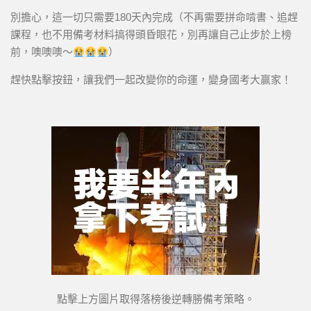
別擔心，這一切只需要180天內完成（不再需要拼命啃書、追趕
課程，也不用備考材料搞得頭昏眼花，別再讓自己止步於上榜
前，噢噢噢～
）
趕快點擊按鈕，讓我們一起改變你的命運，變身國考大贏家！
點擊上方圖片取得落榜後逆轉勝備考策略。