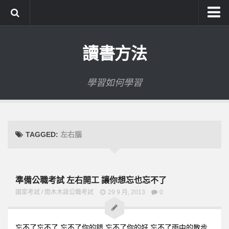
系統式讀書方法影音課程
讀書方法
公職考試輔導計畫
公職考試上榜者軌跡
學習如何學習
數位協同商城
TAGGED:
左右腦
準備公職考試 左右開工 讓你想忘也忘不了
國家考試
/
雨木木談公職考試
29 9 月, 2013
0
忘不了忘不了 忘不了你的錯 忘不了你的好 忘不了雨中的散步