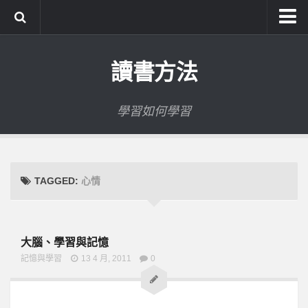
系統式讀書方法影音課程
讀書方法
公職考試輔導計畫
公職考試上榜者軌跡
學習如何學習
數位協同商城
TAGGED:
心情
大腦、學習與記憶
記憶與學習
13 4 月, 2011
0