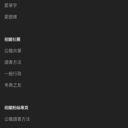
愛單字
愛題庫
相關社團
公職共筆
讀書方法
一般行政
考典之友
相關粉絲專頁
公職讀書方法