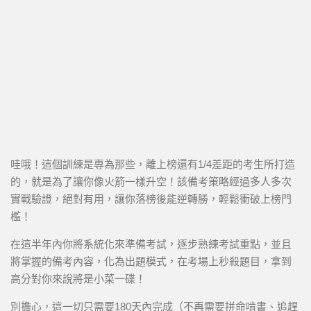
哇哦！這個訓練是專為那些，離上榜還有1/4差距的考生所打造
的，就是為了讓你像火箭一樣升空！該備考策略經過多人多次
實戰驗證，絕對有用，讓你落榜後能逆轉勝，輕鬆衝破上榜門
檻！
在這半年內你將系統化來準備考試，逐步熟練考試重點，並且
將掌握的備考內容，化為出題模式，在考場上秒殺題目，拿到
高分對你來說將是小菜一碟！
別擔心，這一切只需要180天內完成（不再需要拼命啃書、追趕