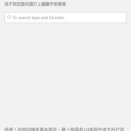
找不到您要的請打上關鍵字來搜尋
哇哦！這個訓練是專為那些，離上榜還有1/4差距的考生所打造