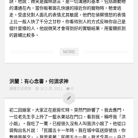
訣，他說：微笑是國際語言，是一切溝通的基本，包括跟動物
的溝通在內，當你板著面孔快速的接近你的寵物時，牠會逃
走。受虐兒對人面孔的表情尤其敏感，他們在偵察憤怒的表情
上比一般人快了千分之廿秒。你看待別人的方式反映你自己是
個什麼樣的人，他說微笑才會得到好的實驗結果，用蜜糖抓到
的蒼蠅比較多。
MORE
洪蘭：有心念書，何須求神
讀書方法密技
16 2 月, 2011
0
初二回娘家，大家正在廚房忙時，突然門鈴響了，我去應門，
一位老先生手上拎了一籃水果站在門口，看到我，稱呼我「洪
小姐」。我吃了一驚，已經很久沒有人叫我洪小姐了。他從口
袋掏出名片說：「民國五十一年時，我在城中區送掛號信，你
教過我英文」。我思索著：民國五十一年，我才念高一，自己