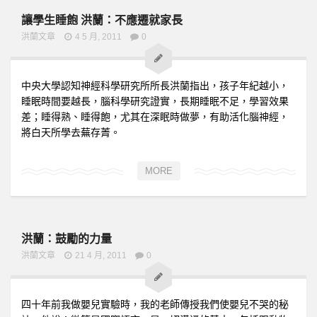
讓學生睡飽 洪蘭：不應遷就家長
洪蘭文章
4 5 月, 2011
0
中央大學認知神經科學研究所所長洪蘭指出，孩子年紀越小，
睡眠時間要越長，腦科學研究證實，長期睡眠不足，學習效果
差；睡得熟、睡得飽，尤其在深眠時做夢，有助活化腦神經，
將白天所學去蕪存菁。
MORE
洪蘭：鼓勵的力量
洪蘭文章
21 4 月, 2011
0
四十年前我做嬰兒實驗時，我的老師傳授我們使嬰兒不哭的秘