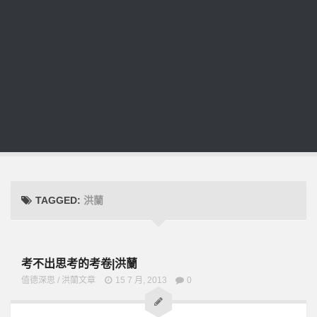
TAGGED:
洪蘭
考不出思考的考卷|洪蘭
值德深思
/
洪蘭文章
15 7 月, 2013
0