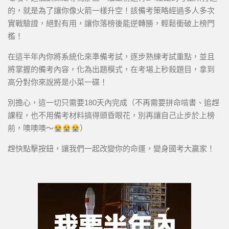
的，就是為了讓你像火箭一樣升空！該備考策略經過多人多次
實戰驗證，絕對有用，讓你落榜後能逆轉勝，輕鬆衝破上榜門
檻！
在這半年內你將系統化來準備考試，逐步熟練考試重點，並且
將掌握的備考內容，化為出題模式，在考場上秒殺題目，拿到
高分對你來說將是小菜一碟！
別擔心，這一切只需要180天內完成（不再需要拼命啃書、追趕
課程，也不用備考材料搞得頭昏眼花，別再讓自己止步於上榜
前，噢噢噢～
）
趕快點擊按鈕，讓我們一起改變你的命運，變身國考大贏家！