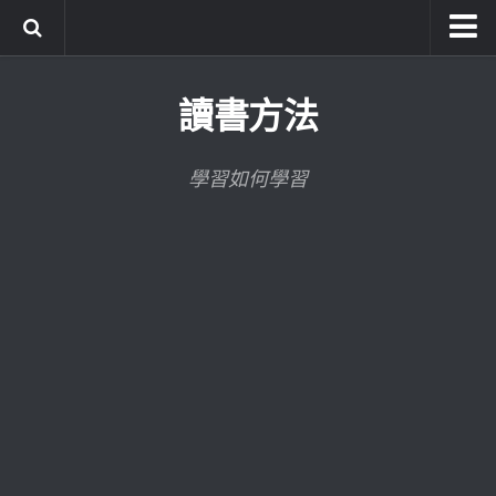
系統式讀書方法影音課程
讀書方法
公職考試輔導計畫
公職考試上榜者軌跡
學習如何學習
數位協同商城