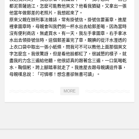
都泥菩薩過江，怎麼可能教他英文？他看我猶疑，又拿出一張
他當年做郵差的老照片，我想起來了。
原來父親在辦刑事法雜誌，常有掛號信。掛號信要蓋章，進屋
裡拿圖章時，母親會叫我們倒一杯水出去給郵差喝，因為當時
沒有便利商店，無處買水。有一天，我左手拿圖章，右手拿冰
水出去領掛號信時，這個郵差蓋完了章，靦腆的從汗水溼透的
上衣口袋中取出一張小紙條，問我可不可以教他上面那個英文
字怎麼念。我很驚訝，但是看他臉都紅了，很誠懇的樣子，就
盡我的力念三遍給他聽，他很認真的跟著念三遍，一口氣喝乾
水，鞠個躬，跨上腳踏車就走了。我進屋去跟母親講這件事，
母親嘆息說：「可憐哪！想念書卻無書可讀」。
MORE