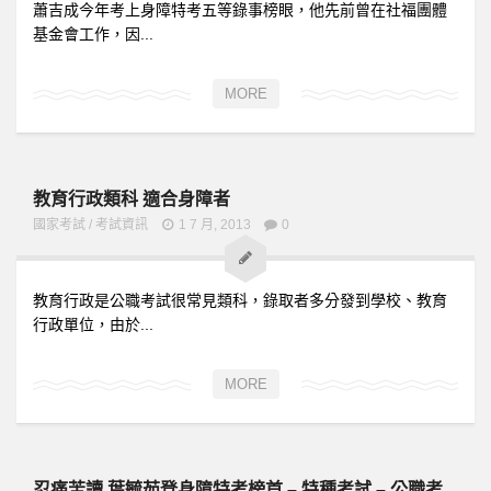
蕭吉成今年考上身障特考五等錄事榜眼，他先前曾在社福團體
基金會工作，因...
MORE
教育行政類科 適合身障者
國家考試
/
考試資訊
1 7 月, 2013
0
教育行政是公職考試很常見類科，錄取者多分發到學校、教育
行政單位，由於...
MORE
忍痛苦讀 葉毓茹登身障特考榜首 – 特種考試 – 公職考