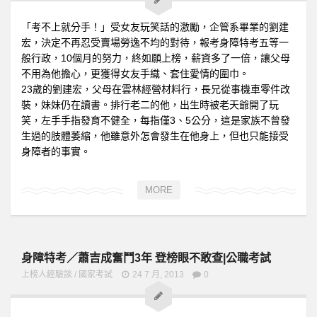
「考不上就分手！」受女友玩笑話的激勵，企管系畢業的劉建
宏，決定不再忍受賣場勞逸不均的對待，報考身障特考五等一
般行政，10個月的努力，終如願上榜，薪資多了一倍，讓父母
不用為他擔心，更獲得女友手織、套住愛情的圍巾。
23歲的劉建宏，父母在雲林經營材料行，長兄從事機車零件改
裝，妹妹仍在讀書。排行老二的他，出生時被老天爺開了玩
笑，左手手指發育不健全，每指僅3、5公分，這是家族不曾發
生過的肢體萎縮，他雖意外怎會發生在他身上，但也只能接受
身障者的事實。
MORE
身障特考／蕭吉成奮鬥3年 登榜眼不敢查|公職考試
上榜人經驗談
/
國家考試
24 7 月, 2013
0