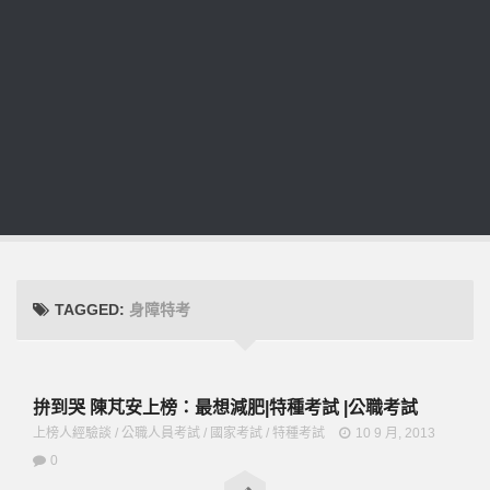
TAGGED:
身障特考
拚到哭 陳芃安上榜：最想減肥|特種考試 |公職考試
上榜人經驗談
/
公職人員考試
/
國家考試
/
特種考試
10 9 月, 2013
0