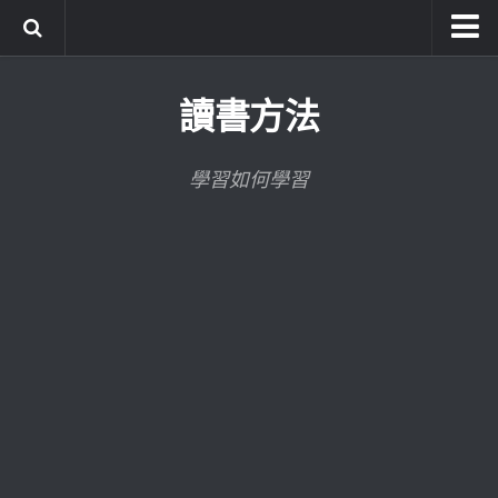
系統式讀書方法影音課程
讀書方法
公職考試輔導計畫
公職考試上榜者軌跡
學習如何學習
數位協同商城