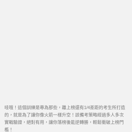
哇哦！這個訓練是專為那些，離上榜還有1/4差距的考生所打造
的，就是為了讓你像火箭一樣升空！該備考策略經過多人多次
實戰驗證，絕對有用，讓你落榜後能逆轉勝，輕鬆衝破上榜門
檻！