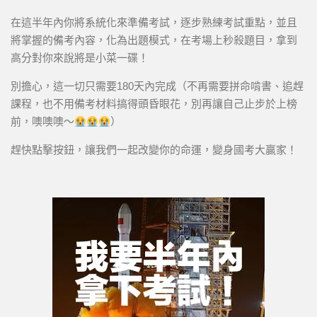
在這半年內你將系統化來準備考試，逐步熟練考試重點，並且
將掌握的備考內容，化為出題模式，在考場上秒殺題目，拿到
高分對你來說將是小菜一碟！
別擔心，這一切只需要180天內完成（不再需要拼命啃書、追趕
課程，也不用備考材料搞得頭昏眼花，別再讓自己止步於上榜
前，噢噢噢～
）
趕快點擊按鈕，讓我們一起改變你的命運，變身國考大贏家！