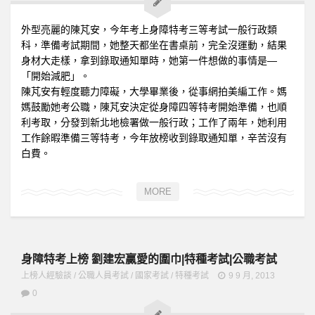
外型亮麗的陳芃安，今年考上身障特考三等考試一般行政類
科，準備考試期間，她整天都坐在書桌前，完全沒運動，結果
身材大走樣，拿到錄取通知單時，她第一件想做的事情是—
「開始減肥」。
陳芃安有輕度聽力障礙，大學畢業後，從事網拍美編工作。媽
媽鼓勵她考公職，陳芃安決定從身障四等特考開始準備，也順
利考取，分發到新北地檢署做一般行政；工作了兩年，她利用
工作餘暇準備三等特考，今年放榜收到錄取通知單，辛苦沒有
白費。
MORE
身障特考上榜 劉建宏贏愛的圍巾|特種考試|公職考試
上榜人經驗談
/
公職人員考試
/
國家考試
/
特種考試
9 9 月, 2013
0