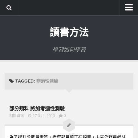
系統式讀書方法影音課程
讀書方法
公職考試輔導計畫
公職考試上榜者軌跡
學習如何學習
數位協同商城
TAGGED:
辦適性測驗
部分類科 將加考適性測驗
相關資訊
17 3 月, 2013
0
為了提升公務員素質，考選部目前正在規畫，未來公務員考試