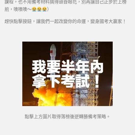
課程，也不用備考材料搞得頭昏眼花，別再讓自己止步於上榜
前，噢噢噢～
）
趕快點擊按鈕，讓我們一起改變你的命運，變身國考大贏家！
點擊上方圖片取得落榜後逆轉勝備考策略。