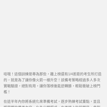
哇哦！這個訓練是專為那些，離上榜還有1/4差距的考生所打造
的，就是為了讓你像火箭一樣升空！該備考策略經過多人多次
實戰驗證，絕對有用，讓你落榜後能逆轉勝，輕鬆衝破上榜門
檻！
在這半年內你將系統化來準備考試，逐步熟練考試重點，並且