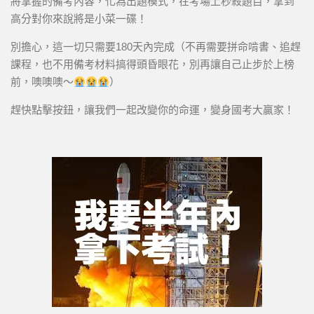
將掌握的備考內容，化為出題模式，在考場上秒殺題目，拿到
高分對你來說將是小菜一碟！
別擔心，這一切只需要180天內完成（不再需要拼命啃書、追趕
課程，也不用備考材料搞得頭昏眼花，別再讓自己止步於上榜
前，噢噢噢～
）
趕快點擊按鈕，讓我們一起改變你的命運，變身國考大贏家！