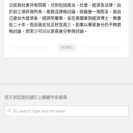
公民與社會共有四冊，分別包括政治、社會、經濟及法律，由
於前三項非我所長，故我沒資格討論。就最後一項而言，我自
己是台大經濟系、經研所畢業，並在美國拿到經濟博士，教書
近二十年，而且我女兒正好念高三，如果以專家身分仍不夠資
格討論，但至少可以以家長身分參與討論。
MORE
找不到您要的請打上關鍵字來搜尋