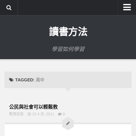
系統式讀書方法影音課程
讀書方法
公職考試輔導計畫
公職考試上榜者軌跡
學習如何學習
數位協同商城
TAGGED:
高中
公民與社會可以輕鬆教
教育訊息
15 4 月, 2011
0