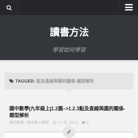
系統式讀書方法影音課程
讀書方法
公職考試輔導計畫
公職考試上榜者軌跡
學習如何學習
數位協同商城
TAGGED:
點及直線與圓的關係-題型解析
國中數學|九年級上|1.2圓–>1.2.3點及直線與圓的關係-
題型解析
國中數學
/
國中線上課程
4 7 月, 2013
0