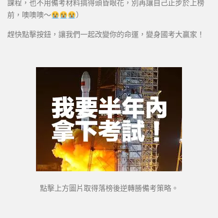
課程，也不用備考材料搞得頭昏眼花，別再讓自己止步於上榜
前，噢噢噢～
）
趕快點擊按鈕，讓我們一起改變你的命運，變身國考大贏家！
點擊上方圖片取得落榜後逆轉勝備考策略。