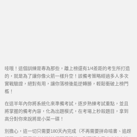
哇哦！這個訓練是專為那些，離上榜還有1/4差距的考生所打造
的，就是為了讓你像火箭一樣升空！該備考策略經過多人多次
實戰驗證，絕對有用，讓你落榜後能逆轉勝，輕鬆衝破上榜門
檻！
在這半年內你將系統化來準備考試，逐步熟練考試重點，並且
將掌握的備考內容，化為出題模式，在考場上秒殺題目，拿到
高分對你來說將是小菜一碟！
別擔心，這一切只需要180天內完成（不再需要拼命啃書、追趕