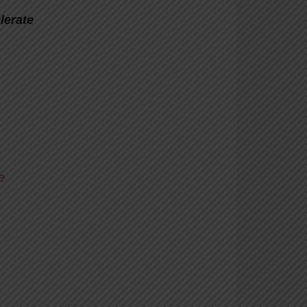
erate
e