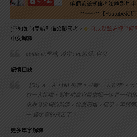
咱們系統式備考策略影片中
*********【Youtube頻道】
(不知如何開始準備公職國考，
可以點擊這裡了解準
中文解釋
abide vi.堅持, 遵守 ; vt.忍受, 容忍
記憶口訣
【記】a一人，bid 投標。只有”一人投標”
有一人投標，對於拍賣官員來說一定是一件很痛苦
求激發會場的熱情，抬高價格。但是，事與願違，
一 錘定音的痛苦了。
更多單字解釋