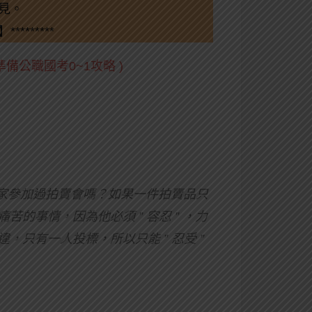
見。
*********
備公職國考0~1攻略 )
。大家參加過拍賣會嗎？如果一件拍賣品只
的事情，因為他必須 ” 容忍 ” ，力
只有一人投標，所以只能 ” 忍受 ”