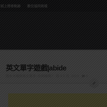
考試上榜者軌跡
數位協同商城
英文單字遊戲|abide
雨木木瞎掰英文單字~你夠瞎嗎?
4 5 月, 2013
0