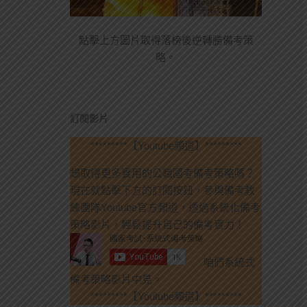
點擊上方圖片取得落榜後逆轉勝備考策
略。
訂閱影片
*********【Youtube頻道】*********
想取得更多實用的公職國考備考策略嗎？
現在就點擊下方的訂閱按鈕，參與備考教
練團隊Youtube官方頻道，透過系統化備考
策略影片，輕鬆提升自己的備考實力！
咱們系統式
備考策略影片中見。
*********【Youtube頻道】*********