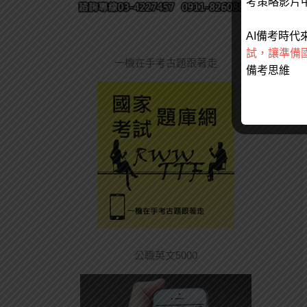
考策略影片
AI備考時代
試，讓準備
一機在手考古題跟著走
備考思維
公職英文5000