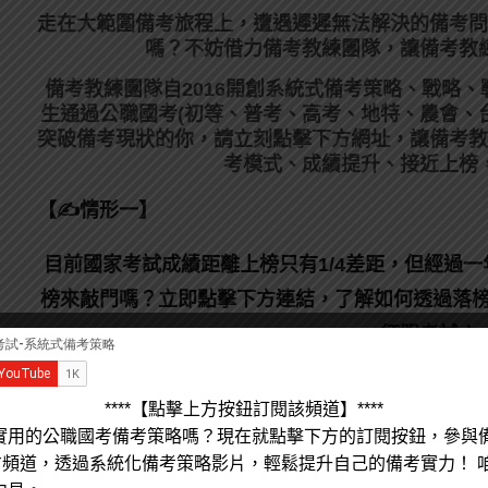
走在大範圍備考旅程上，
遭遇遲遲無法解決的備考問
嗎？不妨借力備考教練團隊，讓備考教
備考教練團隊自2016開創系統式備考策略、戰略
生通過公職國考(初等、普考、高考、地特、農會、
突破備考現狀的你，請立刻點擊下方網址，讓備考教
考模式、成績提升、接近上榜
【✍情形一】
目前國家考試成績距離上榜只有1/4差距，但經過
榜來敲門嗎？立即點擊下方連結，了解如何透過落榜
征服考試！
****【點擊上方按鈕訂閱該頻道】****
實用的公職國考備考策略嗎？現在就點擊下方的訂閱按鈕，參與
e官方頻道，透過系統化備考策略影片，輕鬆提升自己的備考實力！ 