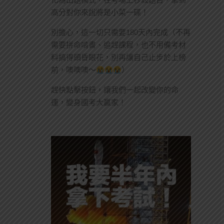
高分對你來說將是小菜一碟！
別擔心，這一切只需要180天內完成（不再
需要拼命啃書、追趕課程，也不用備考材
料搞得頭昏眼花，別再讓自己止步於上榜
前，噢噢噢～
）
趕快點擊按鈕，讓我們一起改變你的命
運，變身國考大贏家！