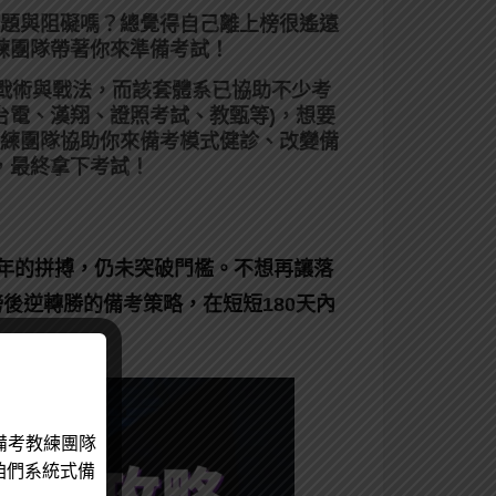
題與阻礙嗎？總覺得自己離上榜很遙遠
練團隊帶著你來準備考試！
、戰術與戰法，而該套體系已協助不少考
台電、漢翔、證照考試、教甄等)，想要
練團隊協助你來備考模式健診、改變備
，最終拿下考試！
一年的拼搏，仍未突破門檻。不想再讓落
後逆轉勝的備考策略，在短短180天內
備考教練團隊
咱們系統式備