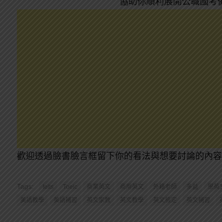
協助你順利展開公職國考
歡迎透過臉書臉言框留下你的看法與想要討論的內容
Tags:
Ielts
Toeic
商業英文
商用英文
外籍老師
多益
學英
美語教學
美語補習
英文家教
英文教學
英文檢定
英文補習