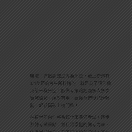
哇哦！這個訓練是專為那些，離上榜還有
1/4差距的考生所打造的，就是為了讓你像
火箭一樣升空！該備考策略經過多人多次
實戰驗證，絕對有用，讓你落榜後能逆轉
勝，輕鬆衝破上榜門檻！
在這半年內你將系統化來準備考試，逐步
熟練考試重點，並且將掌握的備考內容，
化為出題模式，在考場上秒殺題目，拿到