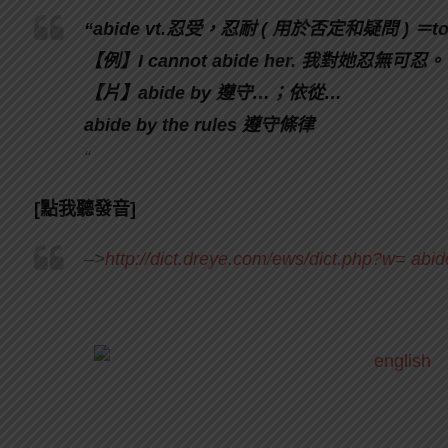
“abide vt.忍受，忍耐 ( 用於否定和疑問 ) ＝tol
【例】I cannot abide her. 我對她忍無可忍。
【片】abide by 遵守…；依從…
abide by the rules 遵守條律
“
[點我聽發音]
–>
http://dict.dreye.com/ews/dict.php?w= abid