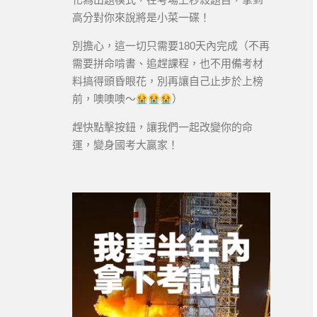
高分對你來說將是小菜一碟！
別擔心，這一切只需要180天內完成（不再
需要拼命啃書、追趕課程，也不用備考材
料搞得頭昏眼花，別再讓自己止步於上榜
前，噢噢噢～
）
趕快點擊按鈕，讓我們一起改變你的命
運，變身國考大贏家！