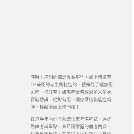
哇哦！這個訓練是專為那些，離上榜還有
1/4差距的考生所打造的，就是為了讓你像
火箭一樣升空！該備考策略經過多人多次
實戰驗證，絕對有用，讓你落榜後能逆轉
勝，輕鬆衝破上榜門檻！
在這半年內你將系統化來準備考試，逐步
熟練考試重點，並且將掌握的備考內容，
化為出題模式，在考場上秒殺題目，拿到