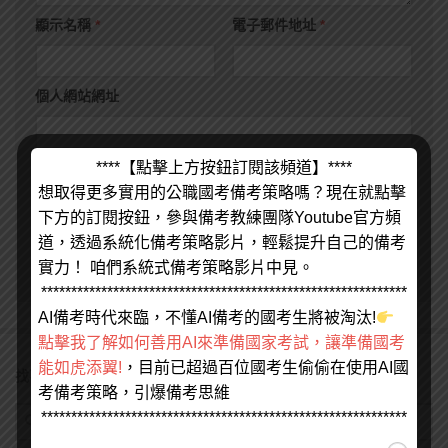
顯示名稱
*
電子郵件地址
*
個人網站網址
****【點擊上方按鈕訂閱該頻道】****
在
瀏覽器
中儲存顯示名稱、電子郵件地址及個人網站網址，以
想取得更多實用的公職國考備考策略嗎？現在就點擊
供下次發佈留言時使用。
下方的訂閱按鈕，參與備考教練團隊Youtube官方頻
道，透過系統化備考策略影片，輕鬆提升自己的備考
實力！ 咱們系統式備考策略影片中見。
*************************************************************
AI備考時代來臨，不懂AI備考的國考生將被淘汰!
點擊我了解如何善用AI來準備國家考試，讓準備國考
能如虎添翼!
，目前已超過百位國考生偷偷在使用AI國
找不到您要的請打上關鍵字來搜尋
考備考策略，引爆備考思維
*************************************************************