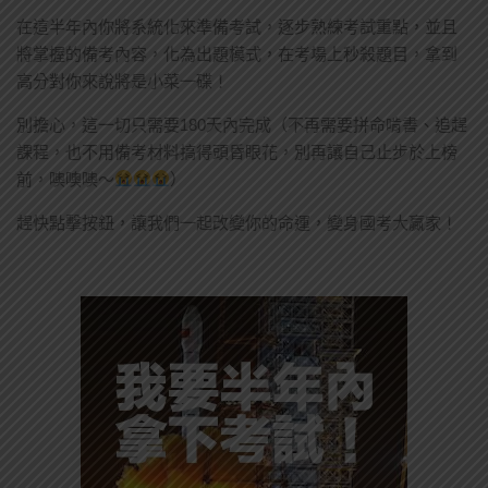
在這半年內你將系統化來準備考試，逐步熟練考試重點，並且
將掌握的備考內容，化為出題模式，在考場上秒殺題目，拿到
高分對你來說將是小菜一碟！
別擔心，這一切只需要180天內完成（不再需要拼命啃書、追趕
課程，也不用備考材料搞得頭昏眼花，別再讓自己止步於上榜
前，噢噢噢～
）
趕快點擊按鈕，讓我們一起改變你的命運，變身國考大贏家！