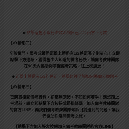
☻
點擊這裡索取秘密攻略讓自己半年內拿下考試
【✍情形二】
辛苦奮鬥，國考成績仍距離上榜仍有1/2差距嗎？別灰心！立即
點擊下方連結，獲得極少人知道的備考秘訣，讓備考教練團隊
在90天內協助你掌握備考策略，往上榜邁進！
☻
距離上榜還有1/2的差距，點擊這裡了解如何準備公職國考
【✍情形三】
已購買相關備考資料，卻毫無頭緒，不知如何著手！還沒踏上
考場前，請立即點擊下方按鈕或掃描條碼，加入備考教練團隊
的官方LINE，向我們備考教練團隊傾訴目前遇到的問題，讓我
們協助你展開備考之旅。
【點擊下方加入好友按鈕加入備考教練團隊的官方LINE】