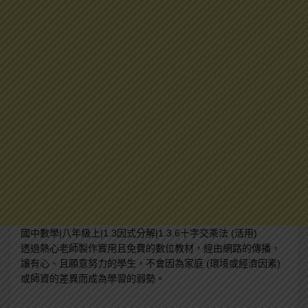
國中數學|八年級上|1.3因式分解|1.3.6十字交乘法 (活用)
透過熱心老師製作實用且免費的數位教材，經由網路的傳播，
讓有心、且願意努力的學生，不會因為家庭 (環境或經濟因素)
或師資的差異而成為學習的弱勢。