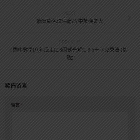
NEXT
購買綠色環保商品 中獎機會大
PREVIOUS
國中數學|八年級上|1.3因式分解|1.3.5十字交乘法 (基
礎)
發佈留言
留言
*