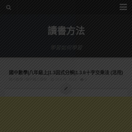
系統式讀書方法影音課程
讀書方法
公職考試輔導計畫
公職考試上榜者軌跡
學習如何學習
數位協同商城
國中數學|八年級上|1.3因式分解|1.3.6十字交乘法 (活用)
國中數學
/
國中線上課程
20 6 月, 2013
0