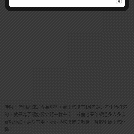
哇哦！這個訓練是專為那些，離上榜還有1/4差距的考生所打造
的，就是為了讓你像火箭一樣升空！該備考策略經過多人多次
實戰驗證，絕對有用，讓你落榜後能逆轉勝，輕鬆衝破上榜門
檻！