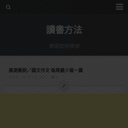
系統式讀書方法影音課程
讀書方法
公職考試輔導計畫
公職考試上榜者軌跡
學習如何學習
數位協同商城
基測衝刺／國文作文 每周最少寫一篇
未分類
28 4 月, 2011
0