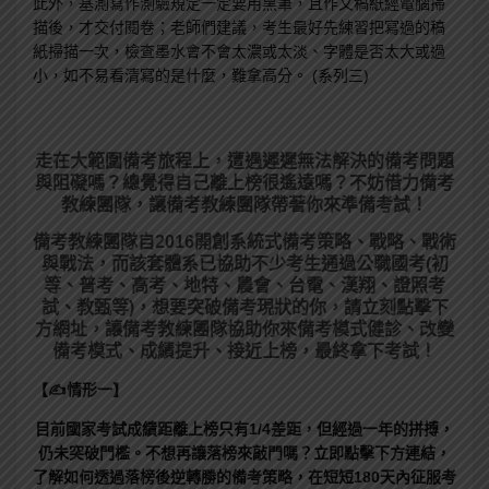
此外，基測寫作測驗規定一定要用黑筆，且作文稿紙經電腦掃
描後，才交付閱卷；老師們建議，考生最好先練習把寫過的稿
紙掃描一次，檢查墨水會不會太濃或太淡、字體是否太大或過
小，如不易看清寫的是什麼，難拿高分。 (系列三)
走在大範圍備考旅程上，
遭遇遲遲無法解決的備考問題
與阻礙嗎？總覺得自己離上榜很遙遠嗎？不妨借力備考
教練團隊，讓備考教練團隊帶著你來準備考試！
備考教練團隊自2016開創系統式備考策略、戰略、戰術
與戰法，而該套體系已協助不少考生通過公職國考(初
等、普考、高考、地特、農會、台電、漢翔、證照考
試、教甄等)，想要突破備考現狀的你，請立刻點擊下
方網址，讓備考教練團隊協助你來備考模式健診、改變
備考模式、成績提升、接近上榜，最終拿下考試！
【✍情形一】
目前國家考試成績距離上榜只有1/4差距，但經過一年的拼搏，
仍未突破門檻。不想再讓落榜來敲門嗎？立即點擊下方連結，
了解如何透過落榜後逆轉勝的備考策略，在短短180天內征服考