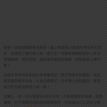
哇哦！這個訓練是專為那些，離上榜還有1/4差距的考生所打造
的，就是為了讓你像火箭一樣升空！該備考策略經過多人多次
實戰驗證，絕對有用，讓你落榜後能逆轉勝，輕鬆衝破上榜門
檻！
在這半年內你將系統化來準備考試，逐步熟練考試重點，並且
將掌握的備考內容，化為出題模式，在考場上秒殺題目，拿到
高分對你來說將是小菜一碟！
別擔心，這一切只需要180天內完成（不再需要拼命啃書、追趕
課程，也不用備考材料搞得頭昏眼花，別再讓自己止步於上榜