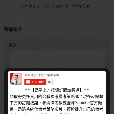
PREVIOUS
天才學習法：用自己的方式「抽象處理」
發佈留言
留言
*
顯示名稱
*
電子郵件地址
*
****【點擊上方按鈕訂閱該頻道】****
想取得更多實用的公職國考備考策略嗎？現在就點擊
個人網站網址
下方的訂閱按鈕，參與備考教練團隊Youtube官方頻
道，透過系統化備考策略影片，輕鬆提升自己的備考