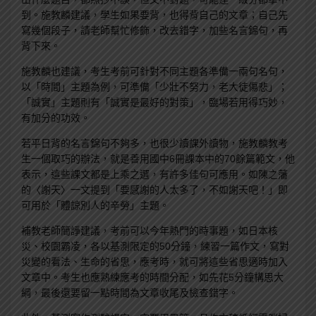
到。施教麟建議，學生如果要背，也得背自己的文章；自己先
寫幾個段子，請老師幫忙修飾，改去錯字，加些名言錦句，再
背下來。
施教麟也建議，考生考前可針對不同主題各準備一兩句名句，
以「時間」主題為例，可準備「少壯不努力，老大徒傷悲」；
「誠實」主題則有「誠實是最好的對策」，臨場若用得巧妙，
有加分的功效。
若平日背的名言錦句不夠多，也很少讀課外讀物，施教麟教考
生一個取巧的辦法，就是善用國中6冊課本中的70餘篇範文，他
表示，這些課文都是上乘之選，有許多佳句可應用。如陳之藩
的〈謝天〉一文提到「要感謝的人太多了，不如謝天吧！」即
可用於「體諒別人的辛勞」主題。
補教老師簡諍建議，考前可以今年熱門的時事題，如日本核
災、校園霸凌，各以基測限定的50分鐘，練習一篇作文，寫對
災變的看法、生命的省思，應考時，就可將這些省思適時加入
文章中。考生也應熟練應考的時間分配，如先花5分鐘構思大
綱，最後還要留一點時間為文章收尾及檢查錯字。