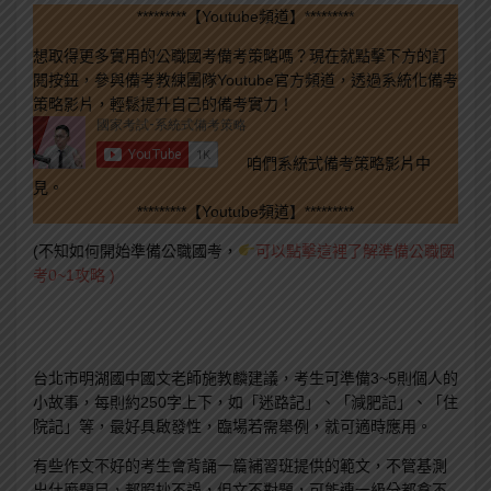
*********【Youtube頻道】*********
想取得更多實用的公職國考備考策略嗎？現在就點擊下方的訂
閱按鈕，參與備考教練團隊Youtube官方頻道，透過系統化備考
策略影片，輕鬆提升自己的備考實力！
咱們系統式備考策略影片中
見。
*********【Youtube頻道】*********
(不知如何開始準備公職國考，
可以點擊這裡了解準備公職國
考0~1攻略 )
台北市明湖國中國文老師施教麟建議，考生可準備3~5則個人的
小故事，每則約250字上下，如「迷路記」、「減肥記」、「住
院記」等，最好具啟發性，臨場若需舉例，就可適時應用。
有些作文不好的考生會背誦一篇補習班提供的範文，不管基測
出什麼題目，都照抄不誤，但文不對題，可能連一級分都拿不