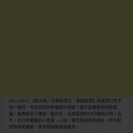
2011/04/27【聯合報╱記者薛荷玉／專題報導】距基測只剩不
到一個月，考生該如何準備寫作測驗？國文及補教老師都建
議，每周應至少練習一篇作文，且按基測的50分鐘來計時；此
外，也可準備幾則小故事、心得，寫完後請老師過目，把文辭
修飾得更優美，應考時臨場穿插運用。