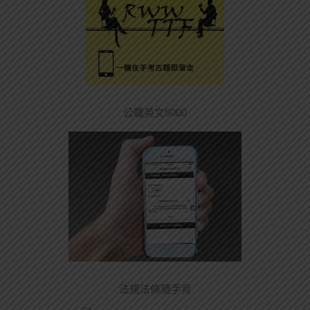
公職英文5000
法規法條隨手背