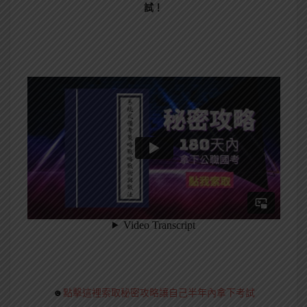
試！
☻
點擊這裡索取秘密攻略讓自己半年內拿下考試