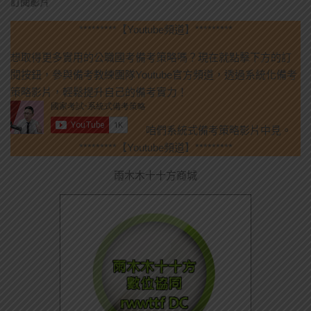
訂閱影片
*********【Youtube頻道】*********
想取得更多實用的公職國考備考策略嗎？現在就點擊下方的訂
閱按鈕，參與備考教練團隊Youtube官方頻道，透過系統化備考
策略影片，輕鬆提升自己的備考實力！
咱們系統式備考策略影片中見。
*********【Youtube頻道】*********
雨木木十十方商城