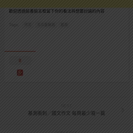
歡迎透過臉書臉言框留下你的看法與想要討論的內容
Tags:
作文
北北基聯測
基測
0
NEXT
基測衝刺／國文作文 每周最少寫一篇