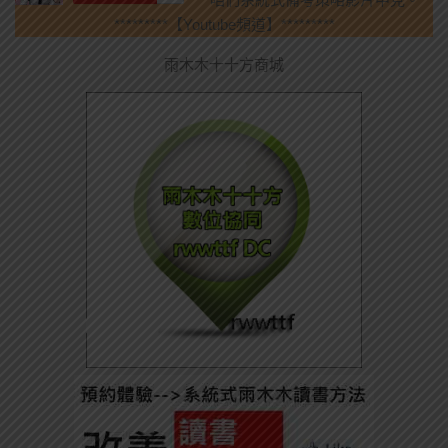
*********【Youtube頻道】*********
雨木木十十方商城