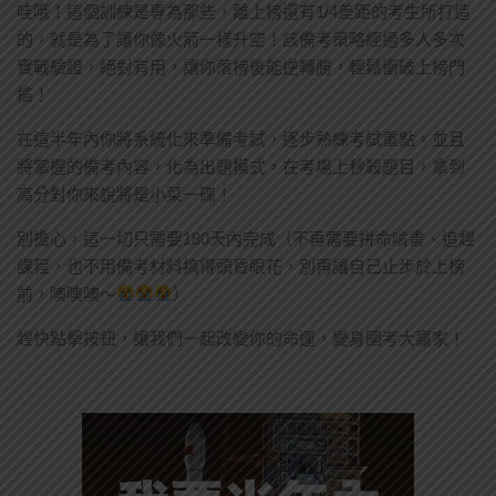
哇哦！這個訓練是專為那些，離上榜還有1/4差距的考生所打造
的，就是為了讓你像火箭一樣升空！該備考策略經過多人多次
實戰驗證，絕對有用，讓你落榜後能逆轉勝，輕鬆衝破上榜門
檻！
在這半年內你將系統化來準備考試，逐步熟練考試重點，並且
將掌握的備考內容，化為出題模式，在考場上秒殺題目，拿到
高分對你來說將是小菜一碟！
別擔心，這一切只需要180天內完成（不再需要拼命啃書、追趕
課程，也不用備考材料搞得頭昏眼花，別再讓自己止步於上榜
前，噢噢噢～
）
趕快點擊按鈕，讓我們一起改變你的命運，變身國考大贏家！