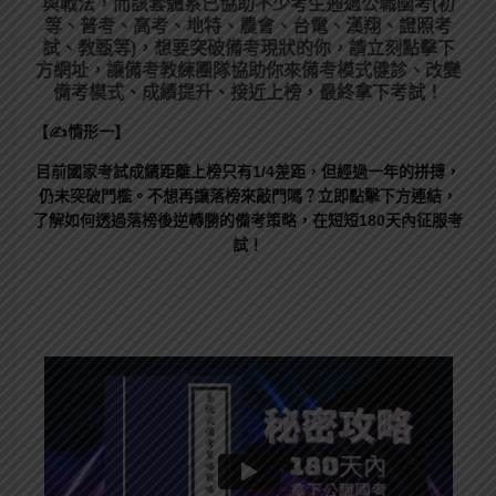
與戰法，而該套體系已協助不少考生通過公職國考(初
等、普考、高考、地特、農會、台電、漢翔、證照考
試、教甄等)，想要突破備考現狀的你，請立刻點擊下
方網址，讓備考教練團隊協助你來備考模式健診、改變
備考模式、成績提升、接近上榜，最終拿下考試！
【✍情形一】
目前國家考試成績距離上榜只有1/4差距，但經過一年的拼搏，
仍未突破門檻。不想再讓落榜來敲門嗎？立即點擊下方連結，
了解如何透過落榜後逆轉勝的備考策略，在短短180天內征服考
試！