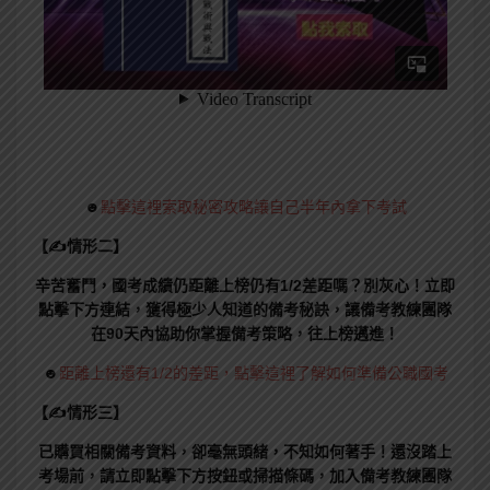
☻
點擊這裡索取秘密攻略讓自己半年內拿下考試
【✍情形二】
辛苦奮鬥，國考成績仍距離上榜仍有1/2差距嗎？別灰心！立即
點擊下方連結，獲得極少人知道的備考秘訣，讓備考教練團隊
在90天內協助你掌握備考策略，往上榜邁進！
☻
距離上榜還有1/2的差距，點擊這裡了解如何準備公職國考
【✍情形三】
已購買相關備考資料，卻毫無頭緒，不知如何著手！還沒踏上
考場前，請立即點擊下方按鈕或掃描條碼，加入備考教練團隊