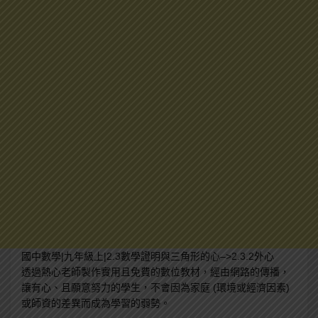
國中數學|九年級上|2.3數學證明與三角形的心–>2.3.2外心
透過熱心老師製作實用且免費的數位教材，經由網路的傳播，
讓有心、且願意努力的學生，不會因為家庭 (環境或經濟因素)
或師資的差異而成為學習的弱勢。