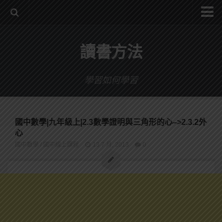
系統式讀書方法影音課程
讀書方法
公職考試輔導計畫
公職考試上榜者軌跡
學習如何學習
數位協同商城
國中數學|九年級上|2.3數學證明與三角形的心–>2.3.2外
心
國中數學
/
國中線上課程
13 7 月, 2013
0