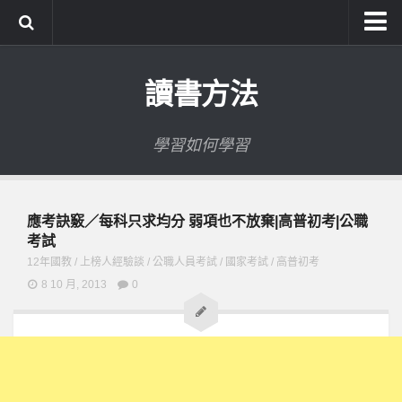
系統式讀書方法影音課程
讀書方法
公職考試輔導計畫
公職考試上榜者軌跡
學習如何學習
數位協同商城
應考訣竅／每科只求均分 弱項也不放棄|高普初考|公職
考試
12年國教
/
上榜人經驗談
/
公職人員考試
/
國家考試
/
高普初考
8 10 月, 2013
0