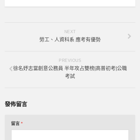
NEXT
勞工、人資科系 應考有優勢
PREVIOUS
徐名妤志當創意公務員 半年攻占雙榜|高普初考|公職
考試
發佈留言
留言
*