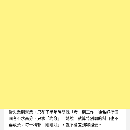
從失業到就業，只花了半年時間就「考」到工作，徐名妤準備
國考不求高分，只求「均分」。她說，就算特別弱的科目也不
要放棄，每一科都「剛剛好」，就不會差到哪裡去。