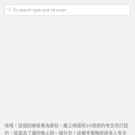
哇哦！這個訓練是專為那些，離上榜還有1/4差距的考生所打造
的，就是為了讓你像火箭一樣升空！該備考策略經過多人多次