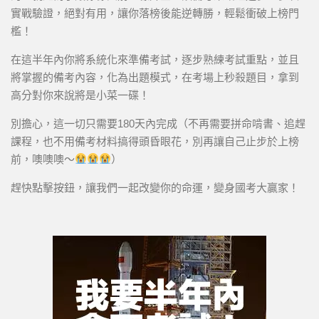
實戰驗證，絕對有用，讓你落榜後能逆轉勝，輕鬆衝破上榜門
檻！
在這半年內你將系統化來準備考試，逐步熟練考試重點，並且
將掌握的備考內容，化為出題模式，在考場上秒殺題目，拿到
高分對你來說將是小菜一碟！
別擔心，這一切只需要180天內完成（不再需要拼命啃書、追趕
課程，也不用備考材料搞得頭昏眼花，別再讓自己止步於上榜
前，噢噢噢～
）
趕快點擊按鈕，讓我們一起改變你的命運，變身國考大贏家！