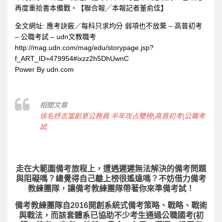
再度重拾書本備戰。【聯合報╱本報記者董俞佳】
全文網址: 應考訣竅／每科只求均分 弱項也不放棄 – 高普初考
– 公職考試 – udn文教職考
http://mag.udn.com/mag/edu/storypage.jsp?
f_ART_ID=479954#ixzz2h5DhUwnC
Power By udn.com
相關文章
徐名妤志當創意公務員 半年攻占雙榜|高普初考|公職考
試
走在大範圍備考旅程上，
遭遇遲遲無法解決的備考問題
與阻礙嗎？總覺得自己離上榜很遙遠嗎？不妨借力備考
教練團隊，讓備考教練團隊帶著你來準備考試！
備考教練團隊自2016開創系統式備考策略、戰略、戰術
與戰法，而該套體系已協助不少考生通過公職國考(初