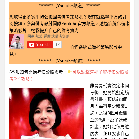
*********【Youtube頻道】*********
想取得更多實用的公職國考備考策略嗎？現在就點擊下方的訂
閱按鈕，參與備考教練團隊Youtube官方頻道，透過系統化備考
策略影片，輕鬆提升自己的備考實力！
咱們系統式備考策略影片中
見。
*********【Youtube頻道】*********
(不知如何開始準備公職國考，
可以點擊這裡了解準備公職國
考0~1攻略 )
離開青輔會決定考國
考後，她開始擬定讀
書計畫，預估前3個
月內每科至少精讀1
遍，之後3個月複習
至少3遍。為了達成
計畫，她訂定每周進
度表，並且要求自己