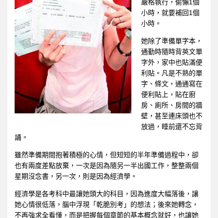
嚴格執行，偷懶1個
小時，就要補回1個
小時。
她除了準備單字本，
通勤時隨時背英文單
字外，家中也貼滿便
利貼。凡是不熟的單
字、條文，通通寫在
便利貼上，貼在廚
房、廁所、房間的牆
壁，甚至連床頭也不
放過，睡前還不忘背
誦。
雖然準備期間抱著積極的心情，但短短的半年準備過程中，卻
也有兩度差點放棄，一次是因為隨另一半出國工作，整整兩個
星期沒念書，另一次，則是因為經濟學。
經濟學是各考科中最讓她頭大的科目，因為進度大幅落後，讓
她心情很低落，腦中浮現「乾脆別考」的想法；後來她轉念，
不再強求全看懂，而是把握每個章節的基本概念就好，也讓她