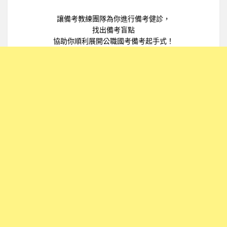
讓備考教練團隊為你進行備考健診，
找出備考盲點
協助你順利展開公職國考備考起手式！