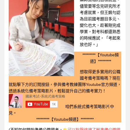
儘管要等念完研究所才
考慮就業，但王姵勻認
為目前國考題目多元、
變化也大，趁著剛完成
學業，對考科都還熟悉
的時候應試，「考起來
放也好。」
*********【Youtube頻
道】*********
想取得更多實用的公職
國考備考策略嗎？現在
就點擊下方的訂閱按鈕，參與備考教練團隊Youtube官方頻道，
透過系統化備考策略影片，輕鬆提升自己的備考實力！
咱們系統式備考策略影片中
見。
*********【Youtube頻道】*********
(不知如何開始準備公職國考，
可以點擊這裡了解準備公職國