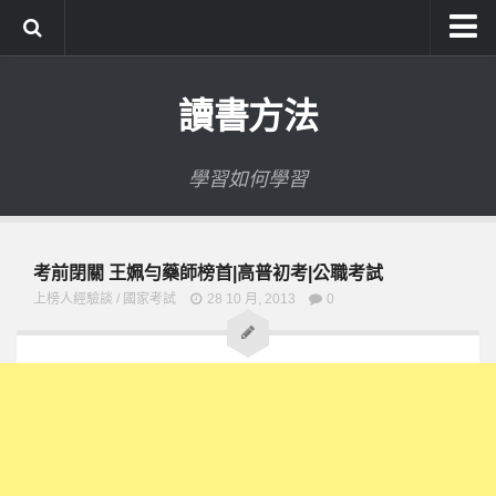
系統式讀書方法影音課程
讀書方法
公職考試輔導計畫
公職考試上榜者軌跡
學習如何學習
數位協同商城
考前閉關 王姵勻藥師榜首|高普初考|公職考試
上榜人經驗談
/
國家考試
28 10 月, 2013
0