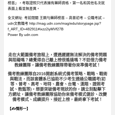
榜首」，考取證照只代表擁有藥師資格，第一名和其他名次就
表面上看並無差異。
全文網址: 考前閉關 王姵勻藥師榜首 – 高普初考 – 公職考試 –
udn文教職考 http://mag.udn.com/mag/edu/storypage.jsp?
f_ART_ID=482911#ixzz2iyMVf27B
Power By udn.com
走在大範圍備考旅程上，
遭遇遲遲無法解決的備考問題
與阻礙嗎？總覺得自己離上榜很遙遠嗎？不妨借力備考
教練團隊，讓備考教練團隊帶著你來準備考試！
備考教練團隊自2016開創系統式備考策略、戰略、戰術
與戰法，而該套體系已協助不少考生通過公職國考(初
等、普考、高考、地特、農會、台電、漢翔、證照考
試、教甄等)，想要突破備考現狀的你，請立刻點擊下
方網址，讓備考教練團隊協助你來備考模式健診、改變
備考模式、成績提升、接近上榜，最終拿下考試！
【✍情形一】