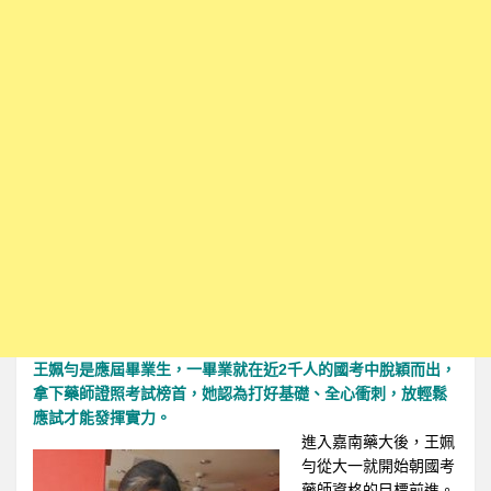
王姵勻是應屆畢業生，一畢業就在近2千人的國考中脫穎而出，
拿下藥師證照考試榜首，她認為打好基礎、全心衝刺，放輕鬆
應試才能發揮實力。
進入嘉南藥大後，王姵
勻從大一就開始朝國考
藥師資格的目標前進。