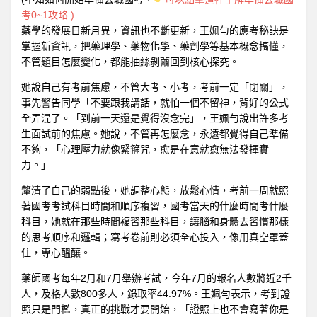
考0~1攻略 )
藥學的發展日新月異，資訊也不斷更新，王姵勻的應考秘訣是
掌握新資訊，把藥理學、藥物化學、藥劑學等基本概念搞懂，
不管題目怎麼變化，都能抽絲剝繭回到核心探究。
她說自己有考前焦慮，不管大考、小考，考前一定「閉關」，
事先警告同學「不要跟我講話，就怕一個不留神，背好的公式
全弄混了。「到前一天還是覺得沒念完」，王姵勻說出許多考
生面試前的焦慮。她說，不管再怎麼念，永遠都覺得自己準備
不夠，「心理壓力就像緊箍咒，愈是在意就愈無法發揮實
力。」
釐清了自己的弱點後，她調整心態，放鬆心情，考前一周就照
著國考考試科目時間和順序複習，國考當天的什麼時間考什麼
科目，她就在那些時間複習那些科目，讓腦和身體去習慣那樣
的思考順序和邏輯；寫考卷前則必須全心投入，像用真空罩蓋
住，專心醞釀。
藥師國考每年2月和7月舉辦考試，今年7月的報名人數將近2千
人，及格人數800多人，錄取率44.97%。王姵勻表示，考到證
照只是門檻，真正的挑戰才要開始，「證照上也不會寫著你是