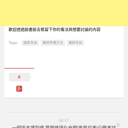
歡迎透過臉書臉言框留下你的看法與想要討論的內容
Tags:
國家考試
藥師準備方法
藥師考試
0
NEXT
一個版本讀到通 掌握情境化命題|高普初考|公職考試