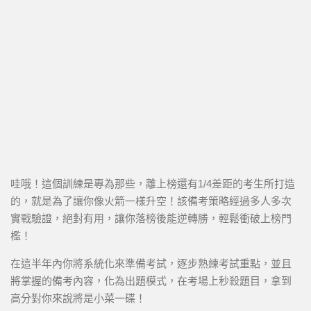
哇哦！這個訓練是專為那些，離上榜還有1/4差距的考生所打造
的，就是為了讓你像火箭一樣升空！該備考策略經過多人多次
實戰驗證，絕對有用，讓你落榜後能逆轉勝，輕鬆衝破上榜門
檻！
在這半年內你將系統化來準備考試，逐步熟練考試重點，並且
將掌握的備考內容，化為出題模式，在考場上秒殺題目，拿到
高分對你來說將是小菜一碟！