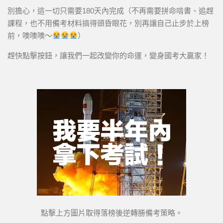
別擔心，這一切只需要180天內完成（不再需要拼命啃書、追趕
課程，也不用備考材料搞得頭昏眼花，別再讓自己止步於上榜
前，噢噢噢～
）
趕快點擊按鈕，讓我們一起改變你的命運，變身國考大贏家！
點擊上方圖片取得落榜後逆轉勝備考策略。