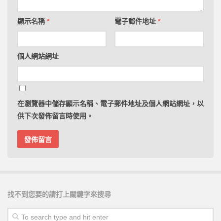
想取得更多實用的公職國考備考策略嗎？現在就點擊
顯示名稱
*
電子郵件地址
*
下方的訂閱按鈕，參與備考教練團隊Youtube官方頻
道，透過系統化備考策略影片，輕鬆提升自己的備考
實力！ 咱們系統式備考策略影片中見。
個人網站網址
*************************************************************
AI備考時代來臨，不懂AI備考的國考生將被淘汰!
點擊我了解如何善用AI來準備國家考試，讓準備國考
能如虎添翼!
，目前已超過百位國考生偷偷在使用AI國
在
瀏覽器
中儲存顯示名稱、電子郵件地址及個人網站網址，以
考備考策略，引爆備考思維
供下次發佈留言時使用。
*************************************************************
找不到您要的請打上關鍵字來搜尋