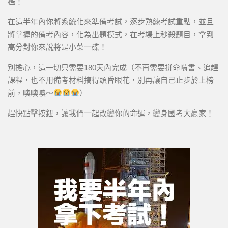
檻！
在這半年內你將系統化來準備考試，逐步熟練考試重點，並且
將掌握的備考內容，化為出題模式，在考場上秒殺題目，拿到
高分對你來說將是小菜一碟！
別擔心，這一切只需要180天內完成（不再需要拼命啃書、追趕
課程，也不用備考材料搞得頭昏眼花，別再讓自己止步於上榜
前，噢噢噢～
）
趕快點擊按鈕，讓我們一起改變你的命運，變身國考大贏家！