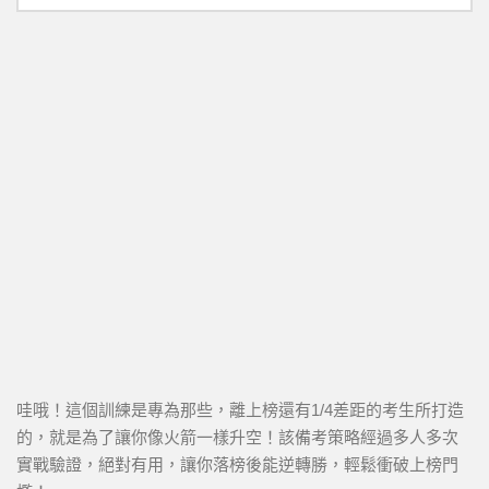
哇哦！這個訓練是專為那些，離上榜還有1/4差距的考生所打造
的，就是為了讓你像火箭一樣升空！該備考策略經過多人多次
實戰驗證，絕對有用，讓你落榜後能逆轉勝，輕鬆衝破上榜門