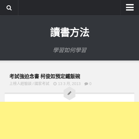
系統式讀書方法影音課程
讀書方法
公職考試輔導計畫
公職考試上榜者軌跡
學習如何學習
數位協同商城
考試強迫念書 柯俊如預定鐵飯碗
上榜人經驗談
/
國家考試
13 3 月, 2013
0