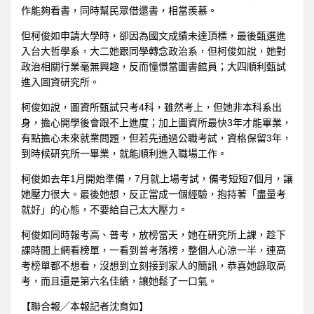
作能夠看書，同時幫民眾借還書，相當羨慕。
但柯俊如申請大學時，卻因為國文成績未達頂標，最後甄選進
入台大哲學系，大二她跟同學轉念政治系，但柯俊如說，她對
政治相關行業毫無興趣，反而憧憬當圖書館員；大四順利甄試
進入圖資研究所。
柯俊如說，圖資所甄試只考4科，雖然考上，但她非本科系出
身，擔心開學後會跟不上進度；加上圖資所最快3年才能畢業，
有點擔心未來就業問題，但若先通過公職考試，資格保留3年，
到時候研究所一畢業，就能順利進入職場工作。
柯俊如去年1月開始準備，7月就上場考試，備考短短7個月，讓
她壓力很大。最後她想，反正當成一個經驗，抱持著「盡量考
就好」的心態，不要給自己太大壓力。
柯俊如同時報考高、普考，放榜當天，她在研究所上課，趁下
課時間上網看榜單，一看到普考落榜，整個人心涼一半，連高
考榜單都不想看，沒想到立刻接到家人的簡訊，恭喜她錄取高
考，而且還是第六名佳績，讓她鬆了一口氣。
【聯合報╱本報記者沈育如】