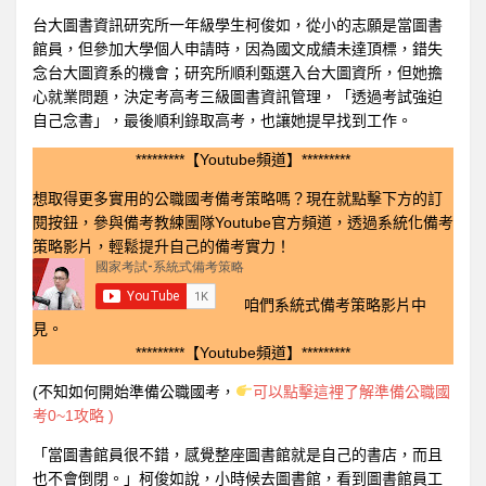
台大圖書資訊研究所一年級學生柯俊如，從小的志願是當圖書
館員，但參加大學個人申請時，因為國文成績未達頂標，錯失
念台大圖資系的機會；研究所順利甄選入台大圖資所，但她擔
心就業問題，決定考高考三級圖書資訊管理，「透過考試強迫
自己念書」，最後順利錄取高考，也讓她提早找到工作。
*********【Youtube頻道】*********
想取得更多實用的公職國考備考策略嗎？現在就點擊下方的訂
閱按鈕，參與備考教練團隊Youtube官方頻道，透過系統化備考
策略影片，輕鬆提升自己的備考實力！
咱們系統式備考策略影片中
見。
*********【Youtube頻道】*********
(不知如何開始準備公職國考，
可以點擊這裡了解準備公職國
考0~1攻略 )
「當圖書館員很不錯，感覺整座圖書館就是自己的書店，而且
也不會倒閉。」柯俊如說，小時候去圖書館，看到圖書館員工