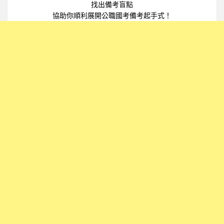
找出備考盲點
協助你順利展開公職國考備考起手式！