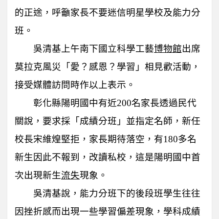
的正途，呼籲家長不要迷信明星學校及能力分
班。
吳清基上午南下國立科學工藝
博物館
出席
莫拉克風災「愛？感恩？學習」相見歡活動，
接受媒體訪問時作以上表示。
彰化縣陽明國中有近200名家長透過民代
關說，要求採「成績分班」並指定名師，新任
校長宋維煌堅拒，家長期待落空，有180多名
新生因此不報到，改讀私校，這是陽明國中首
次出現新生
流失
現象。
吳清基說，能力分班下的後段班學生往往
因挫折感而出現一些學習偏差現象，學科成績