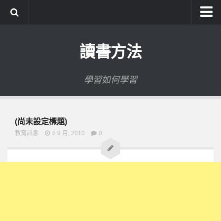
系統式讀書方法影音課程
讀書方法
公職考試輔導計畫
公職考試上榜者軌跡
學習如何學習
數位協同商城
(尚未設定標題)
教育訊息
8 9 月, 2010
0