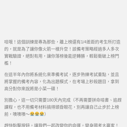
哇哦！這個訓練是專為那些，離上榜還有1/4差距的考生所打造
的，就是為了讓你像火箭一樣升空！該備考策略經過多人多次
實戰驗證，絕對有用，讓你落榜後能逆轉勝，輕鬆衝破上榜門
檻！
在這半年內你將系統化來準備考試，逐步熟練考試重點，並且
將掌握的備考內容，化為出題模式，在考場上秒殺題目，拿到
高分對你來說將是小菜一碟！
別擔心，這一切只需要180天內完成（不再需要拼命啃書、追趕
課程，也不用備考材料搞得頭昏眼花，別再讓自己止步於上榜
前，噢噢噢～
）
趕快點擊按鈕，讓我們一起改變你的命運，變身國考大贏家！