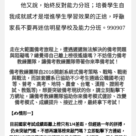
他又說，始終反對能力分班；培養學生自
我成就感才是增進學生學習效果的正途，呼籲
家長不要再迷信明星學校及能力分班。990907
走在大範圍備考旅程上，
遭遇遲遲無法解決的備考問題
與阻礙嗎？總覺得自己離上榜很遙遠嗎？不妨借力備考
教練團隊，讓備考教練團隊帶著你來準備考試！
備考教練團隊自2016開創系統式備考策略、戰略、戰術
與戰法，而該套體系已協助不少考生通過公職國考(初
等、普考、高考、地特、農會、台電、漢翔、證照考
試、教甄等)，想要突破備考現狀的你，請立刻點擊下
方網址，讓備考教練團隊協助你來備考模式健診、改變
備考模式、成績提升、接近上榜，最終拿下考試！
【✍情形一】
目前國家考試成績距離上榜只有1/4差距，但經過一年的拼搏，
仍未突破門檻。不想再讓落榜來敲門嗎？立即點擊下方連結，