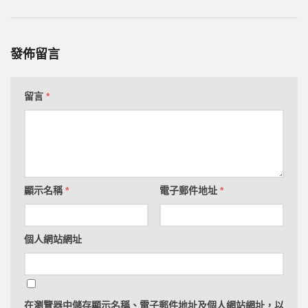
發佈留言
留言
*
顯示名稱
*
電子郵件地址
*
****【點擊上方按鈕訂閱該頻道】****
個人網站網址
想取得更多實用的公職國考備考策略嗎？現在就點擊
下方的訂閱按鈕，參與備考教練團隊Youtube官方頻
道，透過系統化備考策略影片，輕鬆提升自己的備考
在
瀏覽器
中儲存顯示名稱、電子郵件地址及個人網站網址，以
實力！ 咱們系統式備考策略影片中見。