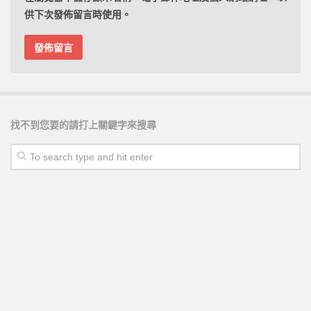
供下次發佈留言時使用。
*************************************************************
AI備考時代來臨，不懂AI備考的國考生將被淘汰!
點
擊我了解如何善用AI來準備國家考試，讓準備國考能
如虎添翼!
，目前已超過百位國考生偷偷在使用AI國考
備考策略，引爆備考思維
*************************************************************
找不到您要的請打上關鍵字來搜尋