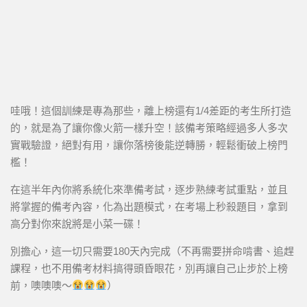
哇哦！這個訓練是專為那些，離上榜還有1/4差距的考生所打造
的，就是為了讓你像火箭一樣升空！該備考策略經過多人多次
實戰驗證，絕對有用，讓你落榜後能逆轉勝，輕鬆衝破上榜門
檻！
在這半年內你將系統化來準備考試，逐步熟練考試重點，並且
將掌握的備考內容，化為出題模式，在考場上秒殺題目，拿到
高分對你來說將是小菜一碟！
別擔心，這一切只需要180天內完成（不再需要拼命啃書、追趕
課程，也不用備考材料搞得頭昏眼花，別再讓自己止步於上榜
前，噢噢噢～
）