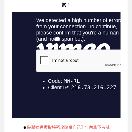
試！
☻
點擊這裡索取秘密攻略讓自己半年內拿下考試