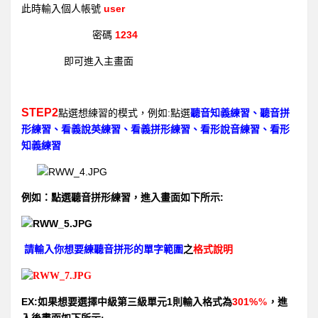
user
此時輸入個人帳號
1234
密碼
即可進入主畫面
STEP2
:
點選想練習的模式，例如
點選
聽音知義練習、聽音拼
形練習、看義說英練習、看義拼形練習、看形說音練習、看形
知義練習
:
例如：點選聽音拼形練習，進入畫面如下所示
請輸入你想要練聽音拼形的單字範圍
之
格式說明
EX:
1
301%
如果想要選擇中級第三級單元
則輸入格式為
%
，進