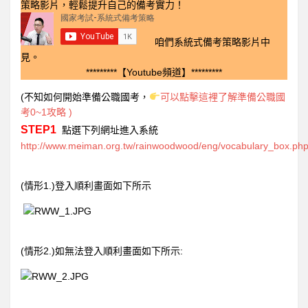
策略影片，輕鬆提升自己的備考實力！
咱們系統式備考策略影片中
見。
*********【Youtube頻道】*********
(不知如何開始準備公職國考，
可以點擊這裡了解準備公職國
考0~1攻略 )
STEP1
點選下列網址進入系統
http://www.meiman.org.tw/rainwoodwood/eng/vocabulary_box.ph
(
1.)
情形
登入順利畫面如下所示
(
2.)
:
情形
如無法登入順利畫面如下所示