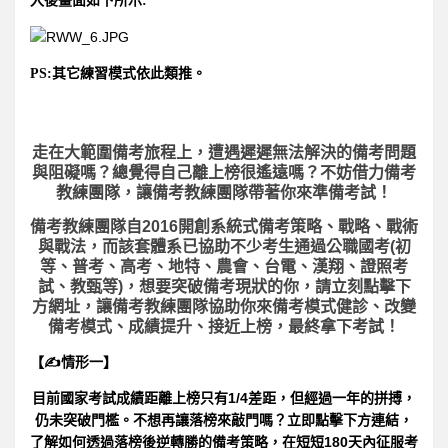
入後畫面如下所示:
PS:
其它練習模式依此類推。
走在大範圍備考旅程上，
遭遇遲遲無法解決的備考問題
與阻礙嗎？總覺得自己離上榜很遙遠嗎？不妨借力備考
教練團隊，讓備考教練團隊帶著你來準備考試！
備考教練團隊自2016開創系統式備考策略、戰略、戰術
與戰法，而該套體系已協助不少考生通過公職國考(初
等、普考、高考、地特、農會、台電、漢翔、證照考
試、教甄等)，想要突破備考現狀的你，請立刻點擊下
方網址，讓備考教練團隊協助你來備考模式健診、改變
備考模式、成績提升、接近上榜，最終拿下考試！
【✍情形一】
目前國家考試成績距離上榜只有1/4差距，但經過一年的拼搏，
仍未突破門檻。不想再讓落榜來敲門嗎？立即點擊下方連結，
了解如何透過落榜後逆轉勝的備考策略，在短短180天內征服考