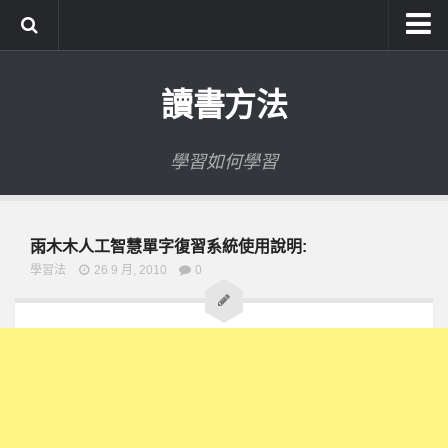
系統式讀書方法影音課程
讀書方法
公職考試輔導計畫
公職考試上榜者軌跡
學習如何學習
數位協同商城
雨木木人工智慧單字復習系統使用說明:
學習法
26 9 月, 2010
0