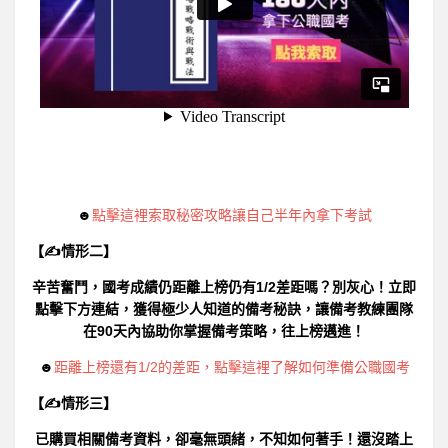
☻
點擊這裡索取秘密攻略讓自己半年內拿下考試
【✍情形二】
辛苦奮鬥，國考成績仍距離上榜仍有1/2差距嗎？別灰心！立即
點擊下方連結，獲得極少人知道的備考秘訣，讓備考教練團隊
在90天內協助你掌握備考策略，往上榜邁進！
☻
距離上榜還有1/2的差距，點擊這裡了解如何準備公職國考
【✍情形三】
已購買相關備考資料，卻毫無頭緒，不知如何著手！還沒踏上