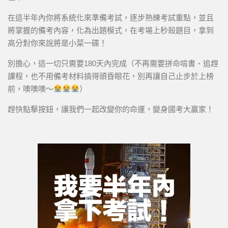
在這半年內你將系統化來準備考試，逐步熟練考試重點，並且
將掌握的備考內容，化為出題模式，在考場上秒殺題目，拿到
高分對你來說將是小菜一碟！
別擔心，這一切只需要180天內完成（不再需要拼命啃書、追趕
課程，也不用備考材料搞得頭昏眼花，別再讓自己止步於上榜
前，噢噢噢～
）
趕快點擊按鈕，讓我們一起改變你的命運，變身國考大贏家！