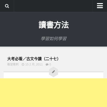
系統式讀書方法影音課程
讀書方法
公職考試輔導計畫
公職考試上榜者軌跡
學習如何學習
數位協同商城
大考必看／古文今讀（二十七）
複習衝刺
15 2 月, 2011
0