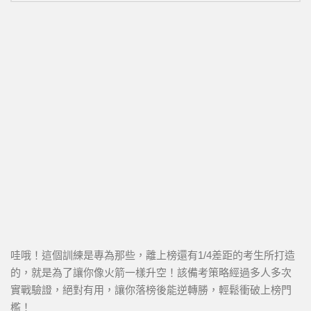
哇哦！這個訓練是專為那些，離上榜還有1/4差距的考生所打造
的，就是為了讓你像火箭一樣升空！該備考策略經過多人多次
實戰驗證，絕對有用，讓你落榜後能逆轉勝，輕鬆衝破上榜門
檻！