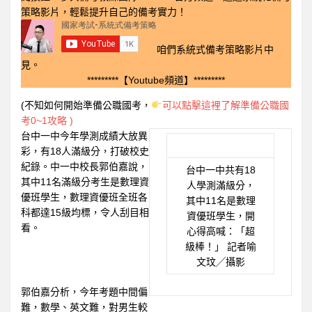
策略影片，輕鬆提升自己的備考實力！
咱們系統式備考策略影片中
見。
*********【Youtube頻道】*********
(不知如何開始準備公職國考，
可以點擊這裡了解準備公職國
考0~1攻略 )
台中一中今年學測成績大放異
彩，有18人滿級分，打破校史
紀錄。中一中校長郭伯嘉說，
台中一中共有18
其中11名滿級分考生是數理資
人學測滿級分，
優班學生，數理資優班全班各
其中11名是數理
科都達15級均標，令人刮目相
資優班學生，開
看。
心得高喊：「超
級棒！」 記者喻
文玟╱攝影
郭伯嘉分析，今年考題中間偏
難，數學、英文難，對男生較