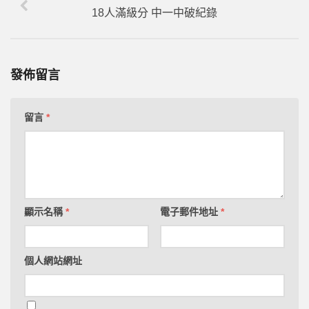
18人滿級分 中一中破紀錄
發佈留言
留言
*
顯示名稱
*
電子郵件地址
*
****【點擊上方按鈕訂閱該頻道】****
想取得更多實用的公職國考備考策略嗎？現在就點擊
個人網站網址
下方的訂閱按鈕，參與備考教練團隊Youtube官方頻
道，透過系統化備考策略影片，輕鬆提升自己的備考