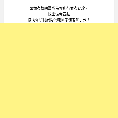
讓備考教練團隊為你進行備考健診，
找出備考盲點
協助你順利展開公職國考備考起手式！