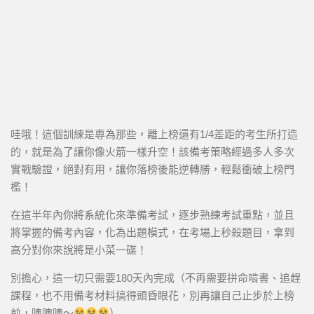
哇哦！這個訓練是專為那些，離上榜還有1/4差距的考生所打造
的，就是為了讓你像火箭一樣升空！該備考策略經過多人多次
實戰驗證，絕對有用，讓你落榜後能逆轉勝，輕鬆衝破上榜門
檻！
在這半年內你將系統化來準備考試，逐步熟練考試重點，並且
將掌握的備考內容，化為出題模式，在考場上秒殺題目，拿到
高分對你來說將是小菜一碟！
別擔心，這一切只需要180天內完成（不再需要拼命啃書、追趕
課程，也不用備考材料搞得頭昏眼花，別再讓自己止步於上榜
前，噢噢噢～
）