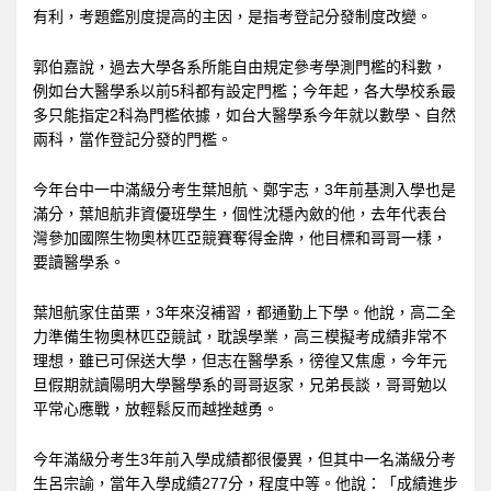
有利，考題鑑別度提高的主因，是指考登記分發制度改變。
郭伯嘉說，過去大學各系所能自由規定參考學測門檻的科數，
例如台大醫學系以前5科都有設定門檻；今年起，各大學校系最
多只能指定2科為門檻依據，如台大醫學系今年就以數學、自然
兩科，當作登記分發的門檻。
今年台中一中滿級分考生葉旭航、鄭宇志，3年前基測入學也是
滿分，葉旭航非資優班學生，個性沈穩內斂的他，去年代表台
灣參加國際生物奧林匹亞競賽奪得金牌，他目標和哥哥一樣，
要讀醫學系。
葉旭航家住苗栗，3年來沒補習，都通勤上下學。他說，高二全
力準備生物奧林匹亞競試，耽誤學業，高三模擬考成績非常不
理想，雖已可保送大學，但志在醫學系，徬徨又焦慮，今年元
旦假期就讀陽明大學醫學系的哥哥返家，兄弟長談，哥哥勉以
平常心應戰，放輕鬆反而越挫越勇。
今年滿級分考生3年前入學成績都很優異，但其中一名滿級分考
生呂宗諭，當年入學成績277分，程度中等。他說：「成績進步