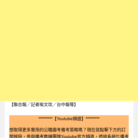
【聯合報╱記者喻文玟╱台中報導】
*********【Youtube頻道】*********
想取得更多實用的公職國考備考策略嗎？現在就點擊下方的訂
閱按鈕，參與備考教練團隊Youtube官方頻道，透過系統化備考