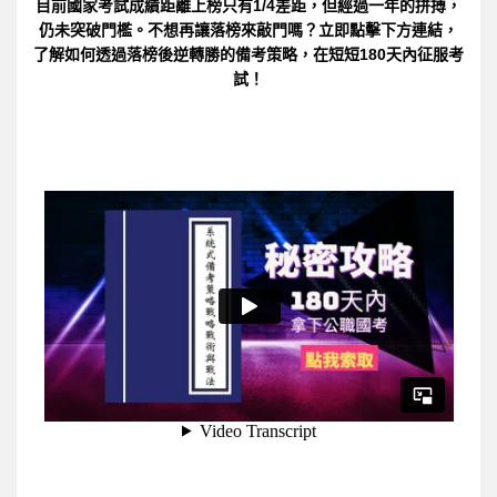
目前國家考試成績距離上榜只有1/4差距，但經過一年的拼搏，
仍未突破門檻。不想再讓落榜來敲門嗎？立即點擊下方連結，
了解如何透過落榜後逆轉勝的備考策略，在短短180天內征服考
試！