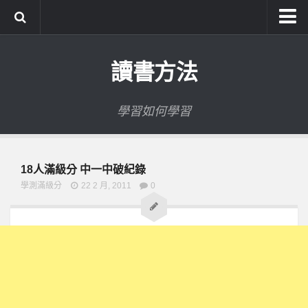
系統式讀書方法影音課程
讀書方法
公職考試輔導計畫
公職考試上榜者軌跡
學習如何學習
數位協同商城
18人滿級分 中一中破紀錄
學測滿級分
22 2 月, 2011
0