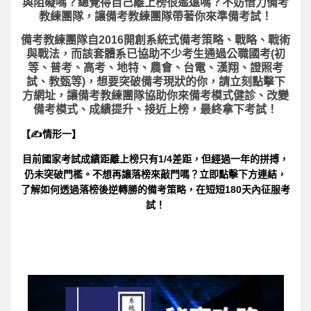
與阻礙嗎？總覺得自己離上榜很遙遠嗎？不妨借力備考
教練團隊，讓備考教練團隊帶著你來準備考試！
備考教練團隊自2016開創系統式備考策略、戰略、戰術
與戰法，而該套體系已協助不少考生通過公職國考(初
等、普考、高考、地特、農會、台電、漢翔、證照考
試、教甄等)，想要突破備考現狀的你，請立刻點擊下
方網址，讓備考教練團隊協助你來備考模式健診、改變
備考模式、成績提升、接近上榜，最終拿下考試！
【✍情形一】
目前國家考試成績距離上榜只有1/4差距，但經過一年的拼搏，
仍未突破門檻。不想再讓落榜來敲門嗎？立即點擊下方連結，
了解如何透過落榜後逆轉勝的備考策略，在短短180天內征服考
試！