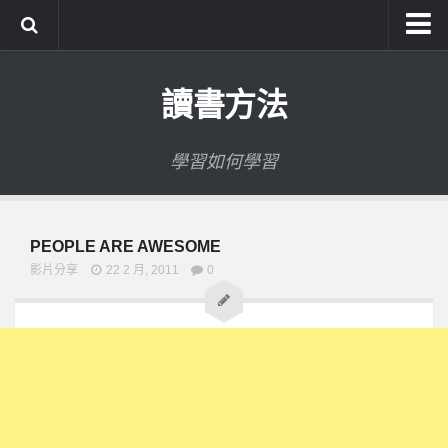
系統式讀書方法影音課程
讀書方法
公職考試輔導計畫
公職考試上榜者軌跡
學習如何學習
數位協同商城
PEOPLE ARE AWESOME
影片分享
22 2 月, 2011
0