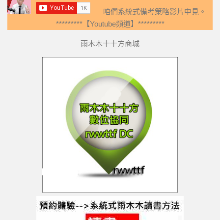
咱們系統式備考策略影片中見。
*********【Youtube頻道】*********
雨木木十十方商城