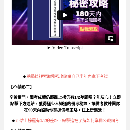
☻
點擊這裡索取秘密攻略讓自己半年內拿下考試
【✍情形二】
辛苦奮鬥，國考成績仍距離上榜仍有1/2差距嗎？別灰心！立即
點擊下方連結，獲得極少人知道的備考秘訣，讓備考教練團隊
在90天內協助你掌握備考策略，往上榜邁進！
☻
距離上榜還有1/2的差距，點擊這裡了解如何準備公職國考