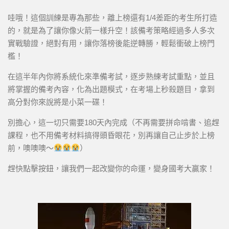
哇哦！這個訓練是專為那些，離上榜還有1/4差距的考生所打造
的，就是為了讓你像火箭一樣升空！該備考策略經過多人多次
實戰驗證，絕對有用，讓你落榜後能逆轉勝，輕鬆衝破上榜門
檻！
在這半年內你將系統化來準備考試，逐步熟練考試重點，並且
將掌握的備考內容，化為出題模式，在考場上秒殺題目，拿到
高分對你來說將是小菜一碟！
別擔心，這一切只需要180天內完成（不再需要拼命啃書、追趕
課程，也不用備考材料搞得頭昏眼花，別再讓自己止步於上榜
前，噢噢噢～
）
趕快點擊按鈕，讓我們一起改變你的命運，變身國考大贏家！