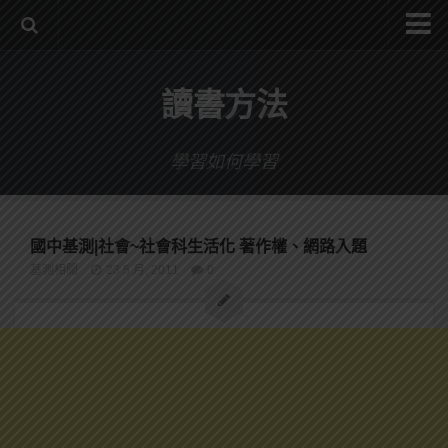
系統式讀書方法影音課程
讀書方法
公職考試輔導計畫
公職考試上榜者軌跡
學習如何學習
數位協同商城
國中基測|社會~社會科生活化 著作權、網路入題
基測相關
23 5 月, 2011
0