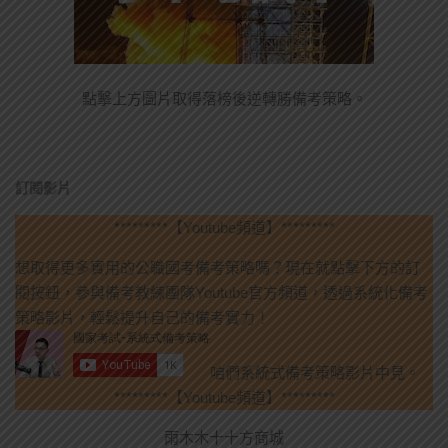
點擊上方圖片取得落榜後逆轉勝備考策略。
訂閱影片
*********【Youtube頻道】*********
想取得更多實用的公職國考備考策略嗎？現在就點擊下方的訂
閱按鈕，參與備考教練團隊Youtube官方頻道，透過系統化備考
策略影片，輕鬆提升自己的備考實力！
咱們系統式備考策略影片中見。
*********【Youtube頻道】*********
雨木木十十方商城