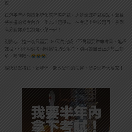
檻！
在這半年內你將系統化來準備考試，逐步熟練考試重點，並且
將掌握的備考內容，化為出題模式，在考場上秒殺題目，拿到
高分對你來說將是小菜一碟！
別擔心，這一切只需要180天內完成（不再需要拼命啃書、追趕
課程，也不用備考材料搞得頭昏眼花，別再讓自己止步於上榜
前，噢噢噢～
）
趕快點擊按鈕，讓我們一起改變你的命運，變身國考大贏家！