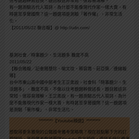
往考題題幹敘述長，題目敘述非常短，很容易理解。
有一題測驗古代人寫詩，為什麼不能像現代作家一樣大賣，有
時甚至享譽國際？這一題選項是測驗「著作權」，非常生活
化。
【2011/05/22 聯合報】@ http://udn.com/
基測社會／時事題少、生活題多 難度不高
2011/05/22
【聯合晚報╱記者簡慧珍、喻文玟、蔡容喬、莊亞築╱連線報
導】
台中市東山高中國中部考生王芷柔說，社會科「時事題少，生
活題多」，難度不高，不像以往考題題幹敘述長，題目敘述非
常短，很容易理解。王芷柔說，有一題測驗古代人寫詩，為什
麼不能像現代作家一樣大賣，有時甚至享譽國際？這一題選項
是測驗「著作權」，非常生活化。
*********【Youtube頻道】*********
想取得更多實用的公職國考備考策略嗎？現在就點擊下方的訂
閱按鈕，參與備考教練團隊Youtube官方頻道，透過系統化備考