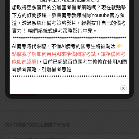
想取得更多實用的公職國考備考策略嗎？現在就點擊
下方的訂閱按鈕，參與備考教練團隊Youtube官方頻
顯示名稱
*
電子郵件地址
*
道，透過系統化備考策略影片，輕鬆提升自己的備考
實力！ 咱們系統式備考策略影片中見。
個人網站網址
*************************************************************
AI備考時代來臨，不懂AI備考的國考生將被淘汰!
點擊我了解如何善用AI來準備國家考試，讓準備國考
能如虎添翼!
，目前已超過百位國考生偷偷在使用AI國
在
瀏覽器
中儲存顯示名稱、電子郵件地址及個人網站網址，以
考備考策略，引爆備考思維
供下次發佈留言時使用。
*************************************************************
找不到您要的請打上關鍵字來搜尋