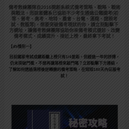
備考教練團隊自2016開創系統式備考策略、戰略、戰術
與戰法，而該套體系已協助不少考生通過公職國考(初
等、普考、高考、地特、農會、台電、漢翔、證照考
試、教甄等)，想要突破備考現狀的你，請立刻點擊下
方網址，讓備考教練團隊協助你來備考模式健診、改變
備考模式、成績提升、接近上榜，最終拿下考試！
【✍情形一】
目前國家考試成績距離上榜只有1/4差距，但經過一年的拼搏，
仍未突破門檻。不想再讓落榜來敲門嗎？立即點擊下方連結，
了解如何透過落榜後逆轉勝的備考策略，在短短180天內征服考
試！