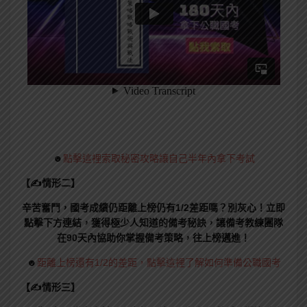
☻
點擊這裡索取秘密攻略讓自己半年內拿下考試
【✍情形二】
辛苦奮鬥，國考成績仍距離上榜仍有1/2差距嗎？別灰心！立即
點擊下方連結，獲得極少人知道的備考秘訣，讓備考教練團隊
在90天內協助你掌握備考策略，往上榜邁進！
☻
距離上榜還有1/2的差距，點擊這裡了解如何準備公職國考
【✍情形三】