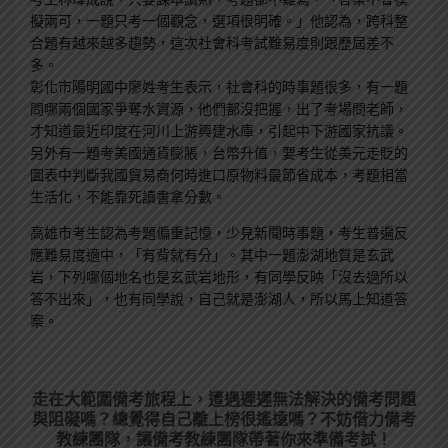
擬兩可，一題只考一個觀念，選項很明確。」他認為，跨科整
合題有越來越多趨勢，這次社會科考試難易度則跟歷屆差不
多。
彰化市陽明國中廖姓考生表示，社會科的時事題很多，有一題
問哪兩個國家爭奪水資源，他們都沒把握，出了考場問老師，
才知道最近印度在河川上游興建水庫，引起中下游國家抗議。
另外有一題考美國通貨膨脹，台幣升值，要考生從美元走貶的
圖表中判斷我國貿易商何時進口原物料最節省成本，考題相當
生活化，不能靠死讀書拿分數。
高雄市考生認為考題偏重記憶，少見新聞時事題，考生普遍反
應難易度適中，「有背就有分」。其中一題澎湖地質是玄武
岩，下列哪個地名也是玄武岩地形，有同學反映「沒去過所以
答不出來」，也有同學說，自己就是澎湖人，所以馬上知道答
案。
走在大範圍備考旅程上，
遭遇遲遲無法解決的備考問題
與阻礙嗎？總覺得自己離上榜很遙遠嗎？不妨借力備考
教練團隊，讓備考教練團隊帶著你來準備考試！