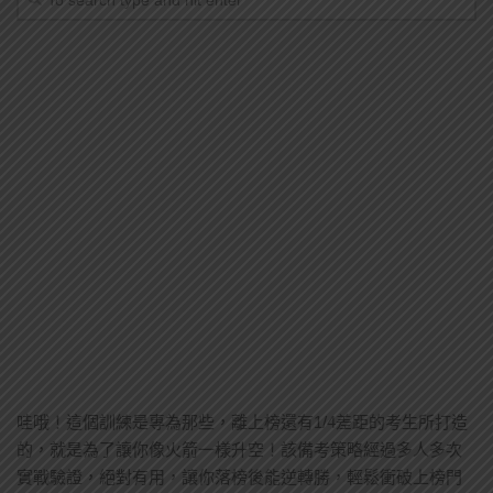
哇哦！這個訓練是專為那些，離上榜還有1/4差距的考生所打造
的，就是為了讓你像火箭一樣升空！該備考策略經過多人多次
實戰驗證，絕對有用，讓你落榜後能逆轉勝，輕鬆衝破上榜門