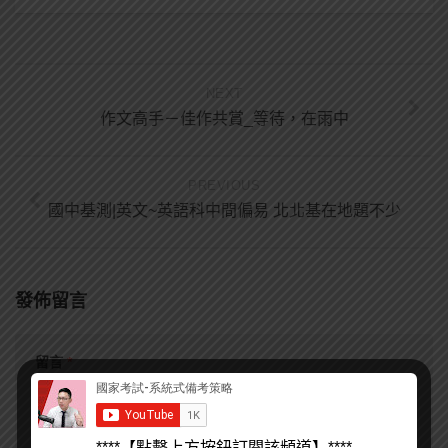
NEXT
作文高手－佳作共賞_等待，在雨中
PREVIOUS
國中基測|英文~英語科中間偏易 北北基在地題不少
發佈留言
留言
*
****【點擊上方按鈕訂閱該頻道】****