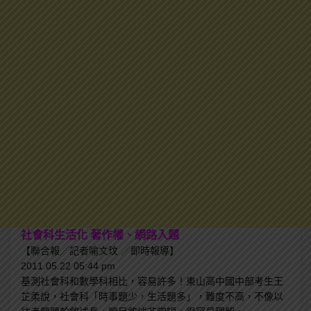
社會科生活化 著作權、網路入題
【聯合報╱記者喻文玟 ／即時報導】
2011.05.22 05:44 pm
基測社會科和數學科相比，容易許多！東山高中國中部考生王
芷柔說，社會科「時事題少，生活題多」，難度不高，不像以