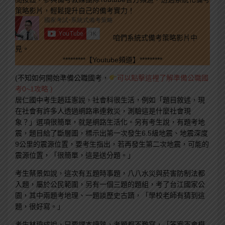
策略影片，輕鬆提升自己的備考實力！
咱們系統式備考策略影片中
見。
*********【Youtube頻道】*********
(不知如何開始準備公職國考，
可以點擊這裡了解準備公職國
考0~1攻略 )
居仁國中考生趙廷憲說，社會科很生活，例如「題目敘述，現
在社會有許多人透過網路串連救災，測驗這是什麼社會現
象？」選項很簡單，就是網路生活化。另有考生說，有題考地
震，題目給了斷層圖，標示出第一次發生6.5級地震、地震深度
9公里的震源位置，要考生指出，若再發生第二次地震，可能的
震源位置，「很簡單，這是送分題。」
考生蔡景如說，這次有五題時事題，八八水災與菸害防制法都
入題，屬於公民範圍，另有一個三題的題組，考了台江國家公
園，其中兩題考地理、一題談歷史古蹟，「學校老師有猜到這
題，很好寫。」
考生林瑋成說，只要課本讀熟，考題都不難寫，「答案不會模