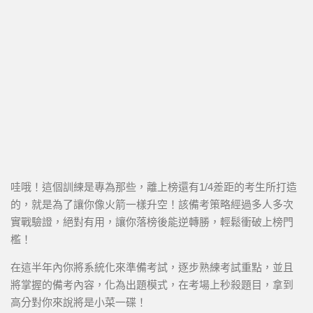
哇哦！這個訓練是專為那些，離上榜還有1/4差距的考生所打造
的，就是為了讓你像火箭一樣升空！該備考策略經過多人多次
實戰驗證，絕對有用，讓你落榜後能逆轉勝，輕鬆衝破上榜門
檻！
在這半年內你將系統化來準備考試，逐步熟練考試重點，並且
將掌握的備考內容，化為出題模式，在考場上秒殺題目，拿到
高分對你來說將是小菜一碟！