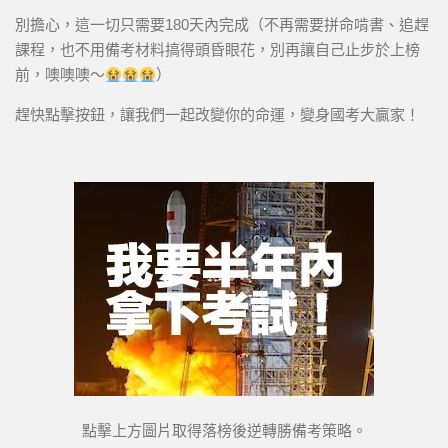
別擔心，這一切只需要180天內完成（不再需要拼命啃書、追趕
課程，也不用備考材料搞得頭昏眼花，別再讓自己止步於上榜
前，噢噢噢～
）
趕快點擊按鈕，讓我們一起改變你的命運，變身國考大贏家！
點擊上方圖片取得落榜後逆轉勝備考策略。