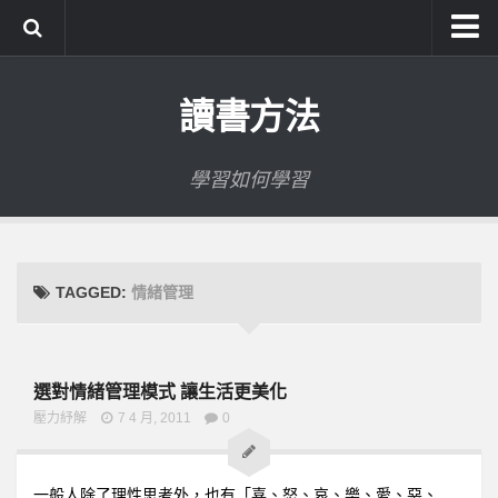
系統式讀書方法影音課程
讀書方法
公職考試輔導計畫
公職考試上榜者軌跡
學習如何學習
數位協同商城
TAGGED:
情緒管理
選對情緒管理模式 讓生活更美化
壓力紓解
7 4 月, 2011
0
一般人除了理性思考外，也有「喜、怒、哀、樂、愛、惡、