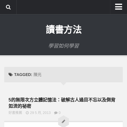
系統式讀書方法影音課程
讀書方法
公職考試輔導計畫
公職考試上榜者軌跡
學習如何學習
數位協同商城
TAGGED:
陳光
5的無限次方立體記憶法：破解古人過目不忘以及倒背
如流的祕密
好書推薦
29 5 月, 2013
0