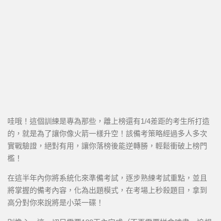
哇哦！這個訓練是專為那些，離上榜還有1/4差距的考生所打造
的，就是為了讓你像火箭一樣升空！該備考策略經過多人多次
實戰驗證，絕對有用，讓你落榜後能逆轉勝，輕鬆衝破上榜門
檻！
在這半年內你將系統化來準備考試，逐步熟練考試重點，並且
將掌握的備考內容，化為出題模式，在考場上秒殺題目，拿到
高分對你來說將是小菜一碟！