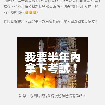
別擔心，這一切只需要180天內完成（不再需要拼命啃書、追趕
課程，也不用備考材料搞得頭昏眼花，別再讓自己止步於上榜
前，噢噢噢～
）
趕快點擊按鈕，讓我們一起改變你的命運，變身國考大贏家！
點擊上方圖片取得落榜後逆轉勝備考策略。