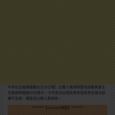
中央社記者蘇龍麒台北30日電）公務人員保障暨培訓委員會主
任委員蔡璧煌30日表示，
今年首次出現有普考及格考生兩次訓
練不及格，遭取消公務人員資格。
*********【Youtube頻道】*********