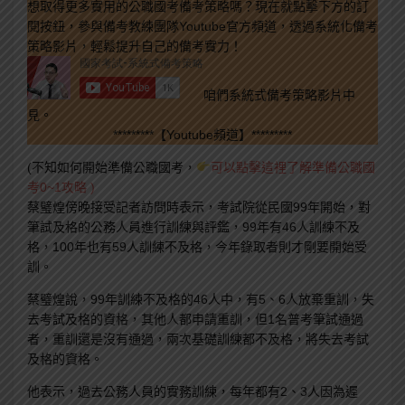
想取得更多實用的公職國考備考策略嗎？現在就點擊下方的訂
閱按鈕，參與備考教練團隊Youtube官方頻道，透過系統化備考
策略影片，輕鬆提升自己的備考實力！
咱們系統式備考策略影片中
見。
*********【Youtube頻道】*********
(不知如何開始準備公職國考，
可以點擊這裡了解準備公職國
考0~1攻略 )
蔡璧煌傍晚接受記者訪問時表示，考試院從民國99年開始，對
筆試及格的公務人員進行訓練與評鑑，99年有46人訓練不及
格，100年也有59人訓練不及格，今年錄取者則才剛要開始受
訓。
蔡璧煌說，
99年訓練不及格的46人中，有5、6人放棄重訓，失
去考試及格的資格，其他人都申請重訓，但1名普考筆試通過
者，重訓還是沒有通過，兩次基礎訓練都不及格，將失去考試
及格的資格
。
他表示，過去公務人員的實務訓練，每年都有2、3人因為遲