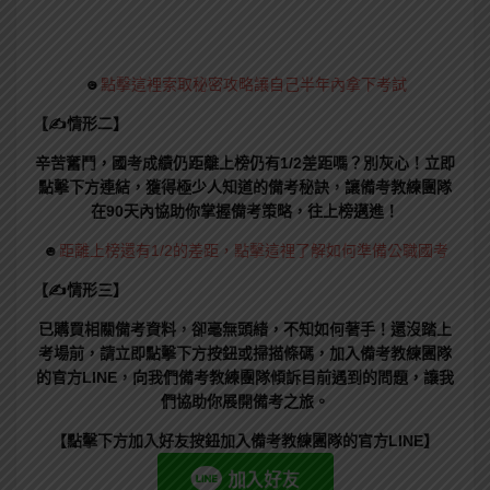
☻
點擊這裡索取秘密攻略讓自己半年內拿下考試
【✍情形二】
辛苦奮鬥，國考成績仍距離上榜仍有1/2差距嗎？別灰心！立即
點擊下方連結，獲得極少人知道的備考秘訣，讓備考教練團隊
在90天內協助你掌握備考策略，往上榜邁進！
☻
距離上榜還有1/2的差距，點擊這裡了解如何準備公職國考
【✍情形三】
已購買相關備考資料，卻毫無頭緒，不知如何著手！還沒踏上
考場前，請立即點擊下方按鈕或掃描條碼，加入備考教練團隊
的官方LINE，向我們備考教練團隊傾訴目前遇到的問題，讓我
們協助你展開備考之旅。
【點擊下方加入好友按鈕加入備考教練團隊的官方LINE】