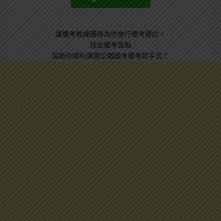
讓備考教練團隊為你進行備考健診，
找出備考盲點
協助你順利展開公職國考備考起手式！