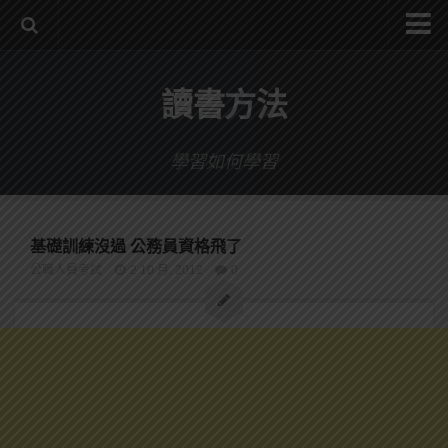
系統式讀書方法影音課程
讀書方法
公職考試輔導計畫
公職考試上榜者軌跡
學習如何學習
數位協同商城
基礎訓練沒過 公務員資格飛了
公職人員考試
2 10 月, 2012
0