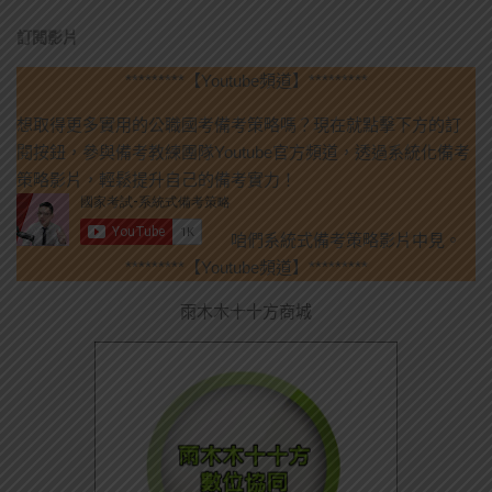
訂閱影片
*********【Youtube頻道】*********
想取得更多實用的公職國考備考策略嗎？現在就點擊下方的訂
閱按鈕，參與備考教練團隊Youtube官方頻道，透過系統化備考
策略影片，輕鬆提升自己的備考實力！
咱們系統式備考策略影片中見。
*********【Youtube頻道】*********
雨木木十十方商城