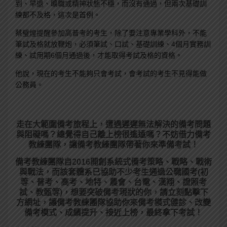
到、早退、曠職或精神狀態不穩，而沒有通過，但兩次基礎訓
練都不及格，這次是首例。
蔡璧煌提醒參加高普考的考生，除了要注意專業學科外，不能
筆試及格就放鞭炮，必須筆試、口試、基礎訓練、4個月實務訓
練、試用期6個月通過後，才能取得考試及格的資格。
他說，現在的考生不能夠只會考試，會考試的考生不見得能做
公務員。
走在大範圍備考旅程上，
遭遇遲遲無法解決的備考問題
與阻礙嗎？總覺得自己離上榜很遙遠嗎？不妨借力備考
教練團隊，讓備考教練團隊帶著你來準備考試！
備考教練團隊自2016開創系統式備考策略、戰略、戰術
與戰法，而該套體系已協助不少考生通過公職國考(初
等、普考、高考、地特、農會、台電、漢翔、證照考
試、教甄等)，想要突破備考現狀的你，請立刻點擊下
方網址，讓備考教練團隊協助你來備考模式健診、改變
備考模式、成績提升、接近上榜，最終拿下考試！