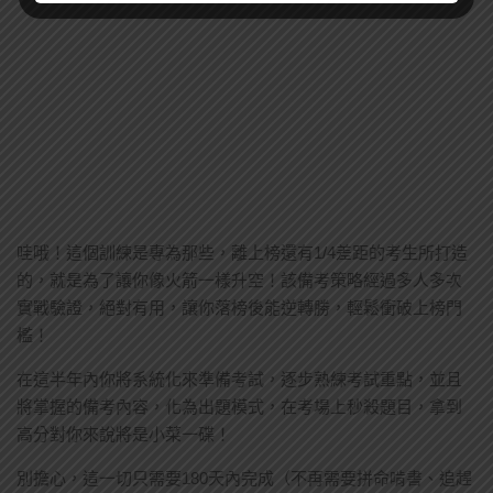
哇哦！這個訓練是專為那些，離上榜還有1/4差距的考生所打造
的，就是為了讓你像火箭一樣升空！該備考策略經過多人多次
實戰驗證，絕對有用，讓你落榜後能逆轉勝，輕鬆衝破上榜門
檻！
在這半年內你將系統化來準備考試，逐步熟練考試重點，並且
將掌握的備考內容，化為出題模式，在考場上秒殺題目，拿到
高分對你來說將是小菜一碟！
別擔心，這一切只需要180天內完成（不再需要拼命啃書、追趕