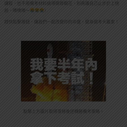
課程，也不用備考材料搞得頭昏眼花，別再讓自己止步於上榜
前，噢噢噢～
）
趕快點擊按鈕，讓我們一起改變你的命運，變身國考大贏家！
點擊上方圖片取得落榜後逆轉勝備考策略。