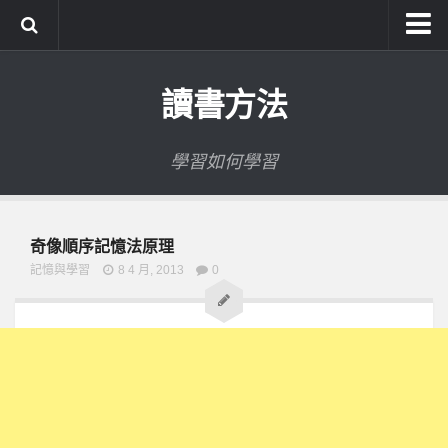
系統式讀書方法影音課程
讀書方法
公職考試輔導計畫
公職考試上榜者軌跡
學習如何學習
數位協同商城
奇像順序記憶法原理
記憶與學習
8 4 月, 2013
0