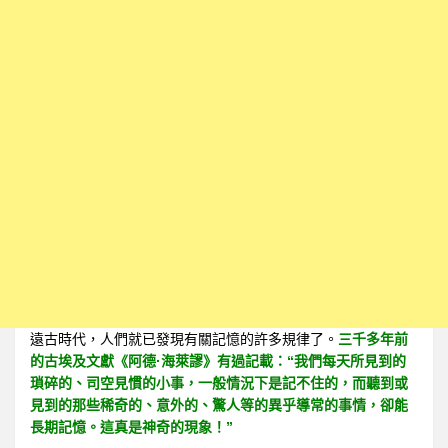
遠古時代，人們就已發現有關記憶的許多規律了。
三千多年前
的古埃及文獻《阿德·海萊謬》有過記載：“我們每天所見到的
瑣碎的、司空見慣的小事，一般情況下是記不住的，而聽到或
見到的那些稀奇的、意外的、驚人等的異乎導常的事情，卻能
長期記憶。這真是神奇的現象！”