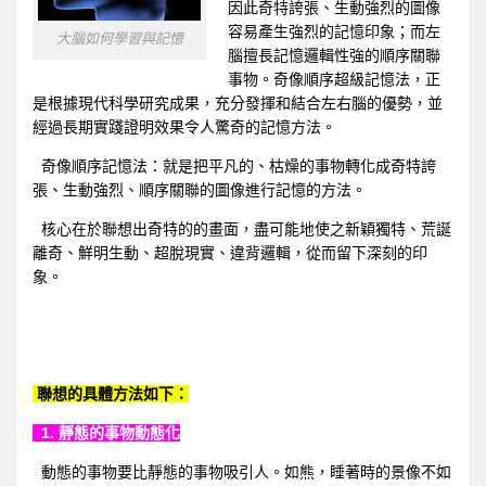
因此奇特誇張、生動強烈的圖像
容易產生強烈的記憶印象；而左
大腦如何學習與記憶
腦擅長記憶邏輯性強的順序關聯
事物。奇像順序超級記憶法，正
是根據現代科學研究成果，充分發揮和結合左右腦的優勢，並
經過長期實踐證明效果令人驚奇的記憶方法。
奇像順序記憶法：就是把平凡的、枯燥的事物轉化成奇特誇
張、生動強烈、順序關聯的圖像進行記憶的方法。
核心在於聯想出奇特的的畫面，盡可能地使之新穎獨特、荒誕
離奇、鮮明生動、超脫現實、違背邏輯，從而留下深刻的印
象。
聯想的具體方法如下：
1. 靜態的事物動態化
動態的事物要比靜態的事物吸引人。如熊，睡著時的景像不如