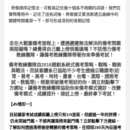
奇像順序記憶法，可輕易記住幾十個各不相關的詞語。我們在
實際應用中，記住了這些詞後，再根據艾賓浩斯遺忘曲線中的
關鍵時間複習一下，即可形成深刻的長期記憶
走在大範圍備考旅程上，
遭遇遲遲無法解決的備考問題
與阻礙嗎？總覺得自己離上榜很遙遠嗎？不妨借力備考
教練團隊，讓備考教練團隊帶著你來準備考試！
備考教練團隊自2016開創系統式備考策略、戰略、戰術
與戰法，而該套體系已協助不少考生通過公職國考(初
等、普考、高考、地特、農會、台電、漢翔、證照考
試、教甄等)，想要突破備考現狀的你，請立刻點擊下
方網址，讓備考教練團隊協助你來備考模式健診、改變
備考模式、成績提升、接近上榜，最終拿下考試！
【✍情形一】
目前國家考試成績距離上榜只有1/4差距，但經過一年的拼搏，
仍未突破門檻。不想再讓落榜來敲門嗎？立即點擊下方連結，
了解如何透過落榜後逆轉勝的備考策略，在短短180天內征服考