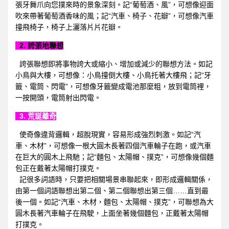
張牙舞爪向您撲來時的景象深刻。記“葡萄酒、風”，可想像迎面
吹來帶著葡萄酒香味的風；記“汽車、椅子、花瓣”，可想像汽車
撞飛椅子，椅子上灑落片片花瓣。
2. 誇張地聯想
誇張聯想即將事物誇大或縮小、增加或減少的聯想方法。如記
小鳥與大樓，可想像：小鳥撞倒大樓、小鳥托著大樓飛；記“牙
籤、電筒、閃電”，可想像牙籤變成電池那麼粗，放到電筒裡，
一按開頭，電筒射出閃電。
3. 荒誕離奇
使奇像違背邏輯，超脫現實，容易形成強烈刺激。如記“汽
車、木材”，可想像一根大圓木長著四個汽車輪子在跑，或汽車
在巨大的圓木上飛馳；記“麵包、太陽帽、撲克”，可想像幾個麵
包正在戴著太陽帽打撲克。
記很多詞語時，只要把相關場景串聯起來，即形成邏輯關係，
由第一個詞語聯想出第二個、第二個聯想出第三個……直到最
後一個。如記“汽車、木材，麵包、太陽帽、撲克”，可聯想為大
圓木長著汽車輪子在飛駛，上面坐著幾個麵包，正戴著太陽帽
打撲克。