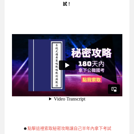
試！
☻
點擊這裡索取秘密攻略讓自己半年內拿下考試