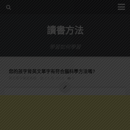
系統式讀書方法影音課程
讀書方法
公職考試輔導計畫
公職考試上榜者軌跡
學習如何學習
數位協同商城
您的孩字背英文單字有符合腦科學方法嗎?
英文單字複習系統
2 5 月, 2013
0