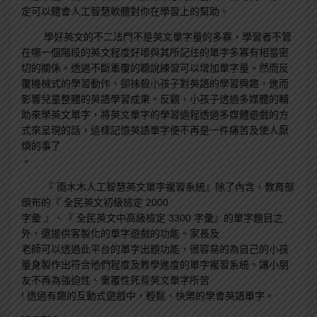
定可以體會人工智慧軟體對你在學習上的幫助。
學好英文的不二法門不是英文單字量的多寡，學習者不管
在哪一個階段的英文程度好壞與其所記住的單字多寡有相當密
切的關係。透過不斷重覆的聽說練習可以增加單字量。然而反
覆機械式的學習動作，卻抹殺小孩子對英語的學習興趣，進而
影響兒童整體的英語學習成果。反觀，小孩子透過多媒體的輔
助來學英文單字，將英文單字的學習過程透過多媒體遊戲的方
式來呈現的話，這樣記憶英語單字便不再是一件痛苦及使人厭
煩的事了
。
『 雨木木人工智慧英文單字複習系統』除了內含，教育部
頒布的『 全民英文初級檢定 2000
字彙 』、『 全民英文中高級檢定 3300 字彙』的單字題目之
外，還提供客製化的單字遊戲的功能。家長及
老師可以透過此平台的單字出題功能，很容易的為自己的小孩
量身製作出符合他們程度及教學進度的單字複習系統。讓小朋
友不再為強迫性、重覆性死背英文單字所苦
! 透過有趣的互動式遊戲中，輕鬆、快樂的學會英語單字。