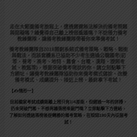
走在大範圍備考旅程上，
遭遇遲遲無法解決的備考問題
與阻礙嗎？總覺得自己離上榜很遙遠嗎？不妨借力備考
教練團隊，讓備考教練團隊帶著你來準備考試！
備考教練團隊自2016開創系統式備考策略、戰略、戰術
與戰法，而該套體系已協助不少考生通過公職國考(初
等、普考、高考、地特、農會、台電、漢翔、證照考
試、教甄等)，想要突破備考現狀的你，請立刻點擊下
方網址，讓備考教練團隊協助你來備考模式健診、改變
備考模式、成績提升、接近上榜，最終拿下考試！
【✍情形一】
目前國家考試成績距離上榜只有1/4差距，但經過一年的拼搏，
仍未突破門檻。不想再讓落榜來敲門嗎？立即點擊下方連結，
了解如何透過落榜後逆轉勝的備考策略，在短短180天內征服考
試！