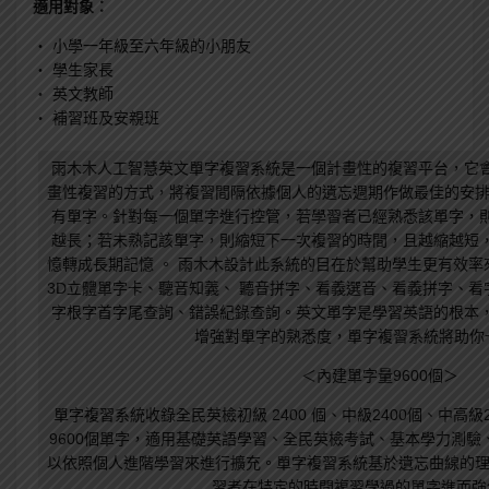
適用對象：
‧ 小學一年級至六年級的小朋友
‧ 學生家長
‧ 英文教師
‧
補習班及安親班
雨木木人工智慧英文單字複習系統是一個計畫性的複習平台，它
畫性複習
的方式，
將複習間隔依據
個人的遺忘週期作
做最
佳的安排
有單字。針對每一個單字
進行控管
，若學習者已經熟悉該單字，
越長；若未熟記該單字，則縮短下一次複習的時間，且越縮越短
憶轉成長期記憶
。
雨木木設計此系統的目在於幫助學生更有效率
3D立體單字卡、聽音知義、 聽音拼字、看義選音、看義拼字、
字根字首字尾查詢、錯誤紀錄查詢。英文單字是學習英語的根本
增強對單字的熟悉度，單字複習系統將助你
＜內建單字量9600個＞
單字複習系統收錄全民英檢初級 2400 個、中級2400個、中高級2
9600個單字，適用基礎英語學習、全民英檢考試、基本學力測
以依照個人進階學習來進行擴充。單字複習系統基於遺忘曲線的理論
習者在特定的時間複習學過的單字進而強