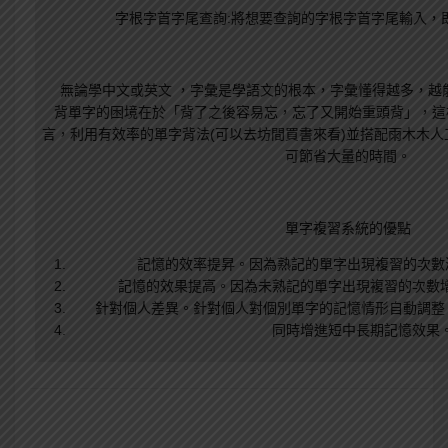
字根字首字尾查詢:將想要查詢的字根字首字尾輸入，
無論學中文或英文 ，字彙是學語文的根本，字彙懂得越多，越
背單字的困境在於「背了之後容易忘，忘了又開始重頭背」，這
言，利用有效率的單字背法(可以去坊間買書來看)並搭配雨木木
可節省大量的時間。
單字複習系統的優點
記憶的效率提昇。因為熟記的單字出現複習的次數
記憶的效果提高。因為未熟記的單字出現複習的次數
針對個人差異。針對個人對個別單字的記憶情形自動調整
同時增進短中長期記憶效果