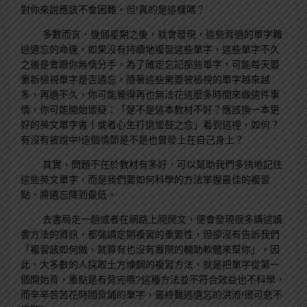
對你來說應該不會困難。但!真的是這樣嗎？
多數而言，幾個星期之後，就會發現，這些背過的單字難
逃遺忘的命運，如果沒有持續地複習這些單字，這些單字不久
之後是會跟你無情分手。為了確定忘記那些單字，可能每天要
重新檢視單字是否遺忘，隨著這些需要被檢視的單字越來越
多，再過不久，你可能覺得再也無法花這麼多時間來做這件事
情，你可能開始懷疑：「是不是這本教材不好？應該換一本更
好的英文單字書！或者心生打退堂鼓之念」看到這裡，如何？
有沒有被說中!這個情節是不是也曾發上在自己身上？
其實，問題不在於教材有多好，可以幫助我們多快地記住
這些英文單字，而是我們要如何科學的方法掌握最佳的複習
點，將遺忘降到最低。
去書局走一趟或者在網路上爬爬文，便會發現很多講述讀
書方法的資訊，都強調定期複習的重要性，但卻沒有告訴我們
「複習該如何做，就算有也沒有實際的輔助軟體來幫你」。因
此，大多數的人採取土方煉鋼的複習方法，就是把單字從第一
個開始背，重點是有背完嗎?這種方法並不符合效益也不科學，
而辛辛苦苦花時間背誦的單字，最終難逃遺忘的洪流!很可悲不