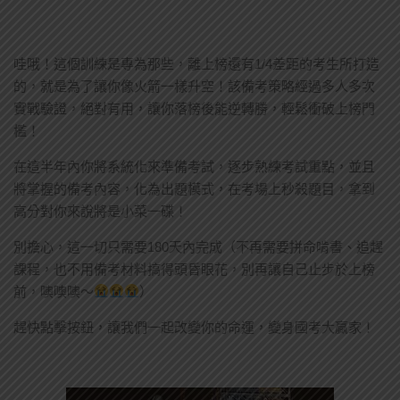
哇哦！這個訓練是專為那些，離上榜還有1/4差距的考生所打造
的，就是為了讓你像火箭一樣升空！該備考策略經過多人多次
實戰驗證，絕對有用，讓你落榜後能逆轉勝，輕鬆衝破上榜門
檻！
在這半年內你將系統化來準備考試，逐步熟練考試重點，並且
將掌握的備考內容，化為出題模式，在考場上秒殺題目，拿到
高分對你來說將是小菜一碟！
別擔心，這一切只需要180天內完成（不再需要拼命啃書、追趕
課程，也不用備考材料搞得頭昏眼花，別再讓自己止步於上榜
前，噢噢噢～
）
趕快點擊按鈕，讓我們一起改變你的命運，變身國考大贏家！