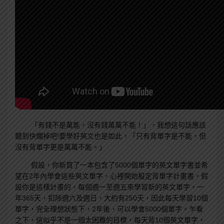
「有錢不是萬能，沒有錢萬萬不能！」，我想這句話應該
聽到快爛掉吧!要學好英文也是如此，「只有背單字是不能，但
沒有背單字更是萬萬不能。」
假設，你新買了一本包含了5000個單字的英文單字書並希
望在2年內學會這些英文單字，心裡開始擬定背單字計畫書，假
設你是這樣計畫的，每個週一至週五來學習新的英文單字，一
年365天，扣除週六及週日，大約有250天，因此每天學習10個
單字，完全理想狀態下，2年後，可以學會5000個單字。乍看
之下，這似乎不是一個太困難的目標，每天背10個英文單字，