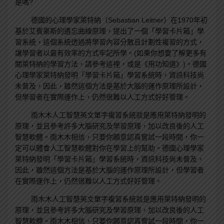
是嗎?
德國的心理學家萊特納（Sebastian Leitner）在1970年初
基於艾賓豪斯的遺忘曲線原理，提出了一個「學習卡片箱」學
習系統，這個系統透過將學習內容分散且計劃性複習的方式，
讓學習者以最有效率的方式牢記所學。(如果你想要了解更多有
關萊特納的學習方法，請參考這裡，或是《用功知道》)。德國
心理學家萊特納發明「學習卡片箱」學習系統時，資訊科技尚
未普及，因此，雖然這個方法是基於大腦的運作原理所設計，
但學習者在實際運作上，仍然很難以人工方式好好管理。
雨木木人工智慧英文單字複習系統就是應用萊特納發明的
原理，並且參考許多大腦研究及學習原理，加以改良後的人工
智慧軟體。雨木木相信，只要你願意認真嘗試一段時間，你一
定可以體會人工智慧軟體對你在學習上的幫助。德國心理學家
萊特納發明「學習卡片箱」學習系統時，資訊科技尚未普及，
因此，雖然這個方法是基於大腦的運作原理所設計，但學習者
在實際運作上，仍然很難以人工方式好好管理。
雨木木人工智慧英文單字複習系統就是應用萊特納發明的
原理，並且參考許多大腦研究及學習原理，加以改良後的人工
智慧軟體。雨木木相信，只要你願意認真嘗試一段時間，你一