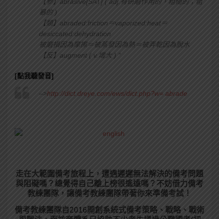
【參】abrasive[SAT] ( adj.有研磨作用的，粗糙的；粗
暴的 )
【類】abraded:friction＝vaporized:heat＝
desiccated:dehydration
被磨損因為摩擦＝被蒸發因為熱＝被弄乾因為脫水
【反】augment ( v.增大 ) “
[點我聽發音]
–>
http://dict.dreye.com/ews/dict.php?w= abrade
走在大範圍備考旅程上，
遭遇遲遲無法解決的備考問題
與阻礙嗎？總覺得自己離上榜很遙遠嗎？不妨借力備考
教練團隊，讓備考教練團隊帶著你來準備考試！
備考教練團隊自2016開創系統式備考策略、戰略、戰術