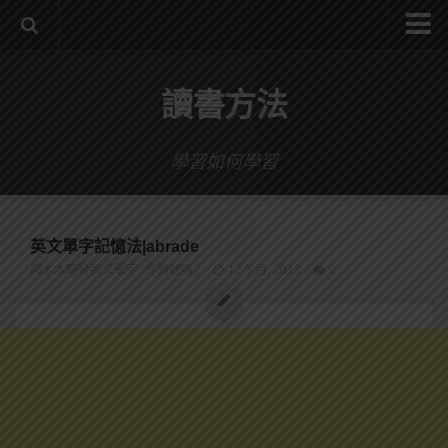
系統式讀書方法影音課程
讀書方法
公職考試輔導計畫
公職考試上榜者軌跡
學習如何學習
數位協同商城
英文單字記憶法|abrade
雨木木瞎掰英文單字~你夠瞎嗎?
12 5 月, 2013
0