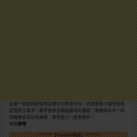
這是一個提供記憶英文單字的學習平台，透過想像力讓你輕鬆
記憶英文單字。單字是英文聽說讀寫的基礎，跟著雨木木一起
來瞎單字並且多練習，單字能力一定會進步！
中文解釋
*********【Youtube頻道】*********