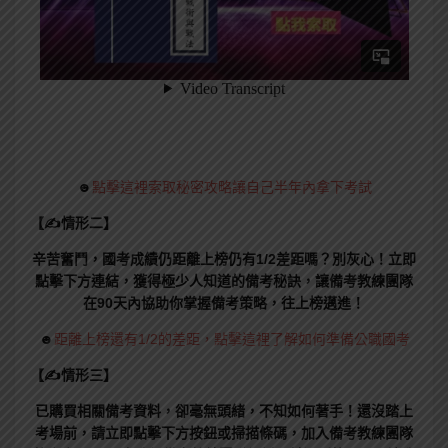
☻
點擊這裡索取秘密攻略讓自己半年內拿下考試
【✍情形二】
辛苦奮鬥，國考成績仍距離上榜仍有1/2差距嗎？別灰心！立即
點擊下方連結，獲得極少人知道的備考秘訣，讓備考教練團隊
在90天內協助你掌握備考策略，往上榜邁進！
☻
距離上榜還有1/2的差距，點擊這裡了解如何準備公職國考
【✍情形三】
已購買相關備考資料，卻毫無頭緒，不知如何著手！還沒踏上
考場前，請立即點擊下方按鈕或掃描條碼，加入備考教練團隊