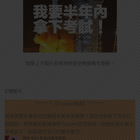
點擊上方圖片取得落榜後逆轉勝備考策略。
訂閱影片
*********【Youtube頻道】*********
想取得更多實用的公職國考備考策略嗎？現在就點擊下方的訂
閱按鈕，參與備考教練團隊Youtube官方頻道，透過系統化備考
策略影片，輕鬆提升自己的備考實力！