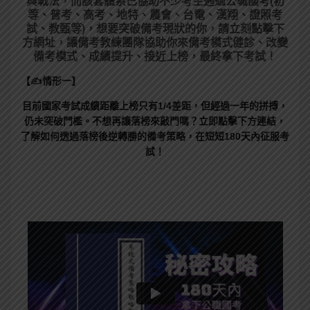
與戰法，而該套體系已協助不少考生通過公職國考(初
等、普考、高考、地特、農會、台電、漢翔、證照考
試、教甄等)，想要突破備考現狀的你，請立刻點擊下
方網址，讓備考教練團隊協助你來備考模式健診、改變
備考模式、成績提升、接近上榜，最終拿下考試！
【✍情形一】
目前國家考試成績距離上榜只有1/4差距，但經過一年的拼搏，
仍未突破門檻。不想再讓落榜來敲門嗎？立即點擊下方連結，
了解如何透過落榜後逆轉勝的備考策略，在短短180天內征服考
試！