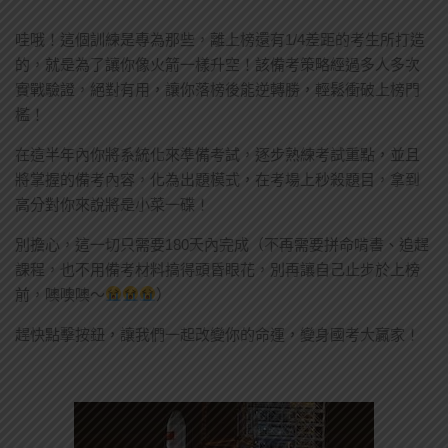
哇哦！這個訓練是專為那些，離上榜還有1/4差距的考生所打造
的，就是為了讓你像火箭一樣升空！該備考策略經過多人多次
實戰驗證，絕對有用，讓你落榜後能逆轉勝，輕鬆衝破上榜門
檻！
在這半年內你將系統化來準備考試，逐步熟練考試重點，並且
將掌握的備考內容，化為出題模式，在考場上秒殺題目，拿到
高分對你來說將是小菜一碟！
別擔心，這一切只需要180天內完成（不再需要拼命啃書、追趕
課程，也不用備考材料搞得頭昏眼花，別再讓自己止步於上榜
前，噢噢噢～
）
趕快點擊按鈕，讓我們一起改變你的命運，變身國考大贏家！