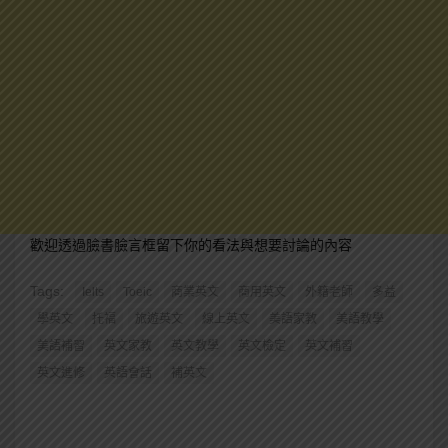
歡迎透過臉書臉言框留下你的看法與想要討論的內容
Tags:
Ielts
Toeic
商業英文
商用英文
外籍老師
多益
學英文
托福
旅遊英文
線上英文
美語家教
美語教學
美語補習
英文家教
英文教學
英文檢定
英文補習
英文進修
英語會話
補英文