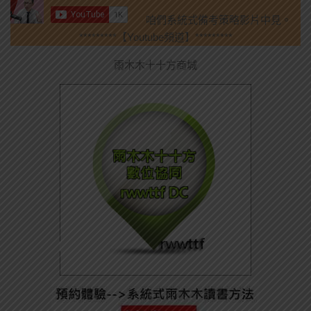
咱們系統式備考策略影片中見。
*********【Youtube頻道】*********
雨木木十十方商城