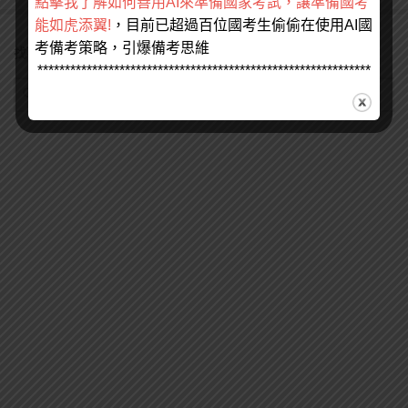
點擊我了解如何善用AI來準備國家考試，讓準備國考
能如虎添翼!
，目前已超過百位國考生偷偷在使用AI國
考備考策略，引爆備考思維
找不到您要的請打上關鍵字來搜尋
*************************************************************