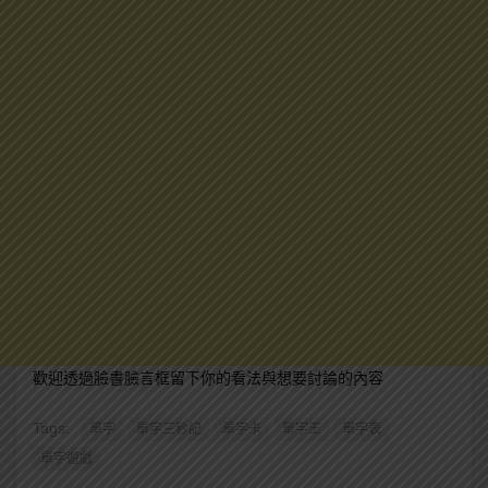
歡迎透過臉書臉言框留下你的看法與想要討論的內容
Tags:
單字
單字三秒記
單字卡
單字王
單字表
單字遊戲