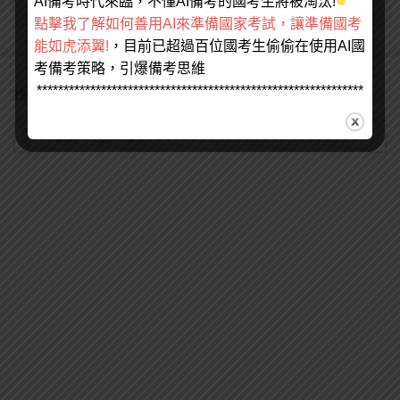
AI備考時代來臨，不懂AI備考的國考生將被淘汰!
點擊我了解如何善用AI來準備國家考試，讓準備國考
能如虎添翼!
，目前已超過百位國考生偷偷在使用AI國
考備考策略，引爆備考思維
*************************************************************
找不到您要的請打上關鍵字來搜尋