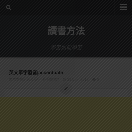
系統式讀書方法影音課程
讀書方法
公職考試輔導計畫
公職考試上榜者軌跡
學習如何學習
數位協同商城
英文單字發音|accentuate
雨木木瞎掰英文單字~你夠瞎嗎?
23 5 月, 2013
0