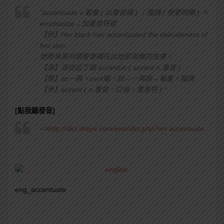
“accentuate v.著重 ( 以重音讀 ) ；強調 ( 使更明顯 ) ＝
emphasize；加重音符號
【例】Her black hair accentuated the delicateness of
her skin.
她那烏黑的頭發更襯托出她那潔嫩的皮膚。
【源】源自拉丁語 accentus ( accent n.重音 )
【根】ac一再，cent唱，說→一再說→著重，強調
【參】accent ( n.重音，口音，重音符 ) “
[點我聽發音]
–>
http://dict.dreye.com/ews/dict.php?w= accentuate
eng_accentuate