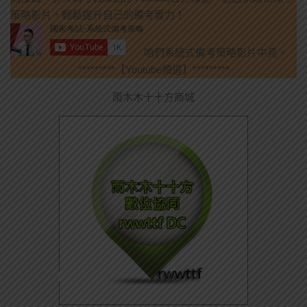
策略影片，輕鬆提升自己的備考實力！
咱們系統式備考策略影片中見。
*********【Youtube頻道】*********
雨木木十十方商城