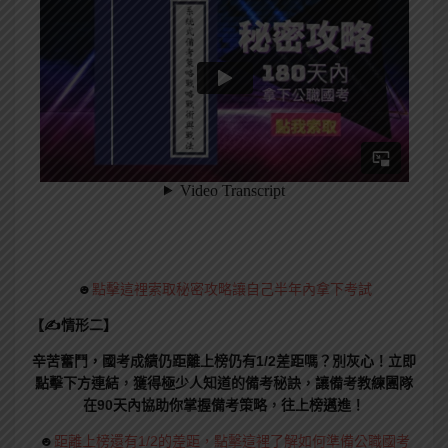
☻
點擊這裡索取秘密攻略讓自己半年內拿下考試
【✍情形二】
辛苦奮鬥，國考成績仍距離上榜仍有1/2差距嗎？別灰心！立即
點擊下方連結，獲得極少人知道的備考秘訣，讓備考教練團隊
在90天內協助你掌握備考策略，往上榜邁進！
☻
距離上榜還有1/2的差距，點擊這裡了解如何準備公職國考