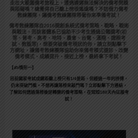
走在大範圍備考旅程上，
遭遇遲遲無法解決的備考問題
與阻礙嗎？總覺得自己離上榜很遙遠嗎？不妨借力備考
教練團隊，讓備考教練團隊帶著你來準備考試！
備考教練團隊自2016開創系統式備考策略、戰略、戰術
與戰法，而該套體系已協助不少考生通過公職國考(初
等、普考、高考、地特、農會、台電、漢翔、證照考
試、教甄等)，想要突破備考現狀的你，請立刻點擊下
方網址，讓備考教練團隊協助你來備考模式健診、改變
備考模式、成績提升、接近上榜，最終拿下考試！
【✍情形一】
目前國家考試成績距離上榜只有1/4差距，但經過一年的拼搏，
仍未突破門檻。不想再讓落榜來敲門嗎？立即點擊下方連結，
了解如何透過落榜後逆轉勝的備考策略，在短短180天內征服考
試！