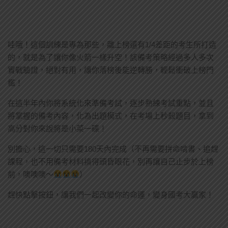
哇哦！這個訓練是專為那些，離上榜還有1/4差距的考生所打造
的，就是為了讓你像火箭一樣升空！該備考策略經過多人多次
實戰驗證，絕對有用，讓你落榜後能逆轉勝，輕鬆衝破上榜門
檻！
在這半年內你將系統化來準備考試，逐步熟練考試重點，並且
將掌握的備考內容，化為出題模式，在考場上秒殺題目，拿到
高分對你來說將是小菜一碟！
別擔心，這一切只需要180天內完成（不再需要拼命啃書、追趕
課程，也不用備考材料搞得頭昏眼花，別再讓自己止步於上榜
前，噢噢噢～
）
趕快點擊按鈕，讓我們一起改變你的命運，變身國考大贏家！