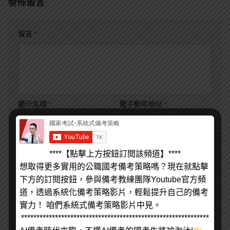
發佈留言
留言
*
顯示名稱
*
電子郵件地址
*
個人網站網址
****【點擊上方按鈕訂閱該頻道】****
想取得更多實用的公職國考備考策略嗎？現在就點擊
下方的訂閱按鈕，參與備考教練團隊Youtube官方頻
在
瀏覽器
中儲存顯示名稱、電子郵件地址及個人網站網址，以
道，透過系統化備考策略影片，輕鬆提升自己的備考
供下次發佈留言時使用。
實力！ 咱們系統式備考策略影片中見。
*************************************************************