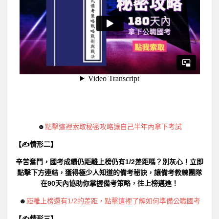
☻
點擊這裡索取秘密攻略讓自己半年內拿下考試
【✍情形二】
辛苦奮鬥，國考成績仍距離上榜仍有1/2差距嗎？別灰心！立即
點擊下方連結，獲得極少人知道的備考秘訣，讓備考教練團隊
在90天內協助你掌握備考策略，往上榜邁進！
☻
距離上榜還有1/2的差距，點擊這裡了解如何準備公職國考
【✍情形三】