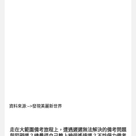
資料來源:–>發現美麗新世界
走在大範圍備考旅程上，
遭遇遲遲無法解決的備考問題
與阻礙嗎？總覺得自己離上榜很遙遠嗎？不妨借力備考