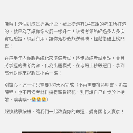
哇哦！這個訓練是專為那些，離上榜還有1/4差距的考生所打造
的，就是為了讓你像火箭一樣升空！該備考策略經過多人多次
實戰驗證，絕對有用，讓你落榜後能逆轉勝，輕鬆衝破上榜門
檻！
在這半年內你將系統化來準備考試，逐步熟練考試重點，並且
將掌握的備考內容，化為出題模式，在考場上秒殺題目，拿到
高分對你來說將是小菜一碟！
別擔心，這一切只需要180天內完成（不再需要拼命啃書、追趕
課程，也不用備考材料搞得頭昏眼花，別再讓自己止步於上榜
前，噢噢噢～
）
趕快點擊按鈕，讓我們一起改變你的命運，變身國考大贏家！