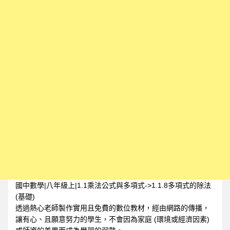
國中數學|八年級上|1.1乘法公式與多項式->1.1.8多項式的除法
(基礎)
透過熱心老師製作實用且免費的數位教材，經由網路的傳播，
讓有心、且願意努力的學生，不會因為家庭 (環境或經濟因素)