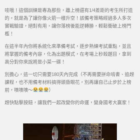
哇哦！這個訓練是專為那些，離上榜還有1/4差距的考生所打造
的，就是為了讓你像火箭一樣升空！該備考策略經過多人多次
實戰驗證，絕對有用，讓你落榜後能逆轉勝，輕鬆衝破上榜門
檻！
在這半年內你將系統化來準備考試，逐步熟練考試重點，並且
將掌握的備考內容，化為出題模式，在考場上秒殺題目，拿到
高分對你來說將是小菜一碟！
別擔心，這一切只需要180天內完成（不再需要拼命啃書、追趕
課程，也不用備考材料搞得頭昏眼花，別再讓自己止步於上榜
前，噢噢噢～
）
趕快點擊按鈕，讓我們一起改變你的命運，變身國考大贏家！