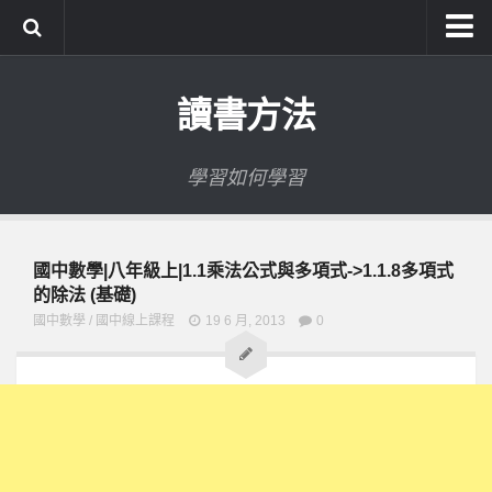
系統式讀書方法影音課程
讀書方法
公職考試輔導計畫
公職考試上榜者軌跡
學習如何學習
數位協同商城
國中數學|八年級上|1.1乘法公式與多項式->1.1.8多項式
的除法 (基礎)
國中數學
/
國中線上課程
19 6 月, 2013
0