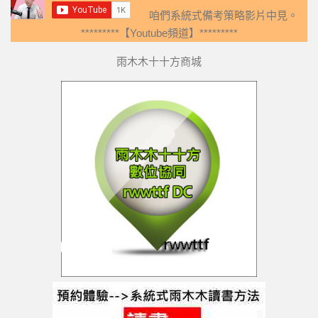
咱們系統式備考策略影片中見。
*********【Youtube頻道】*********
雨木木十十方商城