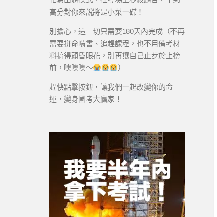
高分對你來說將是小菜一碟！
別擔心，這一切只需要180天內完成（不再
需要拼命啃書、追趕課程，也不用備考材
料搞得頭昏眼花，別再讓自己止步於上榜
前，噢噢噢～
）
趕快點擊按鈕，讓我們一起改變你的命
運，變身國考大贏家！