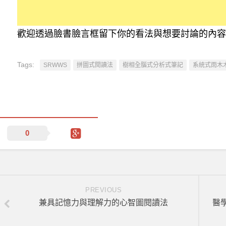
歡迎透過臉書臉言框留下你的看法與想要討論的內容
Tags:
SRWWS
拼圖式閱讀法
樹相全腦式分析式筆記
系統式雨木
0
PREVIOUS
兼具記憶力與理解力的心智圖閱讀法
醫