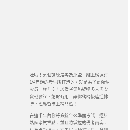
哇哦！這個訓練是專為那些，離上榜還有
1/4差距的考生所打造的，就是為了讓你像
火箭一樣升空！該備考策略經過多人多次
實戰驗證，絕對有用，讓你落榜後能逆轉
勝，輕鬆衝破上榜門檻！
在這半年內你將系統化來準備考試，逐步
熟練考試重點，並且將掌握的備考內容，
化為出題模式，在考場上秒殺題目，拿到