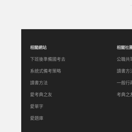
相關網站
相關社
下班後準備國考去
公職共
系統式備考策略
讀書方
讀書方法
一般行
愛考典之友
考典之
愛單字
愛題庫