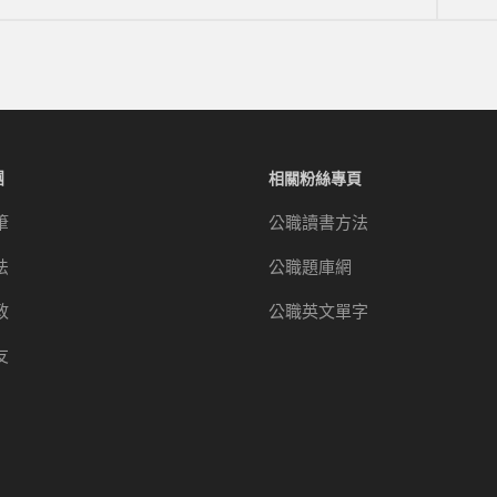
團
相關粉絲專頁
筆
公職讀書方法
法
公職題庫網
政
公職英文單字
友