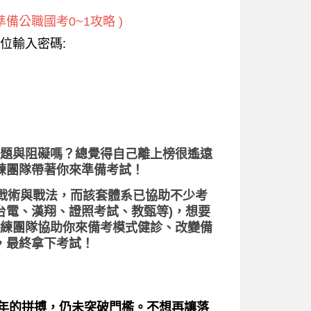
備公職國考0~1攻略 )
位輸入密碼:
題與阻礙嗎？總覺得自己離上榜很遙遠
練團隊帶著你來準備考試！
、戰術與戰法，而該套體系已協助不少考
台電、漢翔、證照考試、教甄等)，想要
練團隊協助你來備考模式健診、改變備
，最終拿下考試！
一年的拼搏，仍未突破門檻。不想再讓落